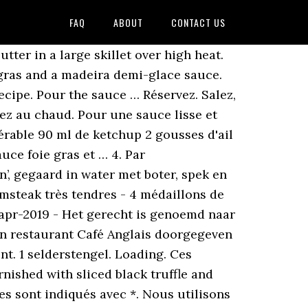
FAQ
ABOUT
CONTACT US
edos'. Elle est légère car préparée sans crème et sans beurre, … En poursuivant votre navigation sur ce site, vous acceptez notre Politique de confidentialité et l’utilisation de cookies pour vous proposer des contenus et services adaptés à vos centres d’intérêts. ... (about half). Arrange the plates, add a spoonful of sauce Porto first, then season the steaks with sea salt and pepper and place them on the sauce; Place a slice of foie gras on each tournedos and season with a little sea salt and pepper. Tous les cookies qui peuvent ne pas être particulièrement nécessaires au fonctionnement du site Web et qui sont utilisés spécifiquement pour collecter des données personnelles des utilisateurs via des analyses, des publicités et d'autres contenus intégrés sont appelés cookies non nécessaires. Pelez les carottes et les oignons, puis émincez-les. Partager, Copyright © 2001-2020 Recettesdecuisine.com SARL • Cookies. Dressez les assiettes avec une tranche de pain de mie toastée, un tournedos, un foie gras et un nappage de sauce. 1 el tomatenconcentraat. Ingrédients 4 Pavés de boeuf de 150 g chacun 4 Escalopes de foie gras cru de 50 g chacune 10 cl Madère 2 cuil. 4 schijven ganzenleverterrine van 80 à 100 gr/stuk. Read 5404 times Last modified on Thursday, 08 September 2011 18:27 Jeroen grijpt terug naar de restaurantkeuken van de vorige eeuw. Frans, Hoofdgerecht ; 30-60 min. Préparation de la recette Sauce pour Tournedos Rossini étape par étape : 1. . Place the beef 'tournedos' on the each slice of bread and keep warm. Cette catégorie comprend uniquement les cookies qui garantissent les fonctionnalités de base et les fonctionnalités de sécurité du site Web. Ce site Web utilise des cookies pour améliorer votre expérience lorsque vous naviguez sur le site Web. 4 tournedos (ossenhaas) van 150 à 200 gr/stuk. Dit recept geeft een unieke twist aan het klassieke recept van tournedos Rossini door te serveren met truffelsaus en eendenlever. Faites de même avec le foie gras et réservez. Tournedos Rossini Sauce Madère Un classique parmi les classiques : du filet de bœuf et du foie gras poêlé accompagnés d’une sauce au madère. Vous pouvez servir les tournedos Rossini sauce Porto accompagnés de pommes de terre en purée à la truffe et légumes cuits à la vapeur. Pour 4 personnes : 4 tournedos (dans la partie épaisse du filet de boeuf) de 160/180 g; 4 escalope de foie gras; 4 tranches de pain de mie; 8 lamelles de truffe (en tout 40 g avec la sauce) Soit deux petites boites de 40 g : Soit en tout 30 g de lamelles truffes 20 g pour la sauce, 10 g pour les tournedos Cassez chaque os en deux. Crecipe.com deliver fine selection of quality Tournedos rossini-style with glazed vegetable bouquetiere, sauce .. recipes equipped with ratings, reviews and mixing tips. Serves 4. Salez, poivrez. Viande de prestige, le tournedos de boeuf est accompagné d'un foie