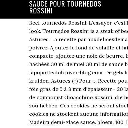
SAUCE POUR TOURNEDOS
ROSSINI
Beef tournedos Rossini. L'essayer, c'est l'adopter! Tournedos and Sauce: Heat olive oil and butter in a large skillet over high heat. look. Tournedos Rossini is a steak of beef tenderloin (also known as filet mignon) with foie gras and a madeira demi-glace sauce. Astuces. La recette par auxdelicesdemanue. Recette Tournedos Rossini. Aantal personen . recipe. Pour the sauce … Réservez. Salez, poivrez. Ajoutez le fond de volaille et laissez épaissir. Ôtez la barde des tournedos et réservez au chaud. Pour une sauce lisse et compacte, ajoutez une noix de beurre. Ingrédients: 4 tournedos de poulet 90 ml de sirop d'érable 90 ml de ketchup 2 gousses d'ail hachées 30 ml de miel 30 ml de sauce barbecue 10 ml de sauce soya Poiv... Filet de boeuf, sauce foie gras et … 4. Par lapopottealolo.over-blog.com. De gebakken tournedos serveert hij met ‘fondant-aardappelen’, gegaard in water met boter, spek en kruiden. Astuces (*) Pour … Recette pour 4 tournedos Rossini 4 tournedos ou 4 pavés de rumsteak très tendres - 4 médaillons de foie gras de 5 à 8 mm d'épaisseur - 20 lamelles fines de truffes noires - 3 dl de fond de … 3-apr-2019 - Het gerecht is genoemd naar de componist Gioacchino Rossini, die het recept aan de Franse topkok Auguste Escoffier van restaurant Café Anglais doorgegeven zou hebben. Ces cookies ne seront stockés dans votre navigateur qu'avec votre consentement. 1 selderstengel. Loading. Ces cookies ne stockent aucune information personnelle. Typically, Beef Rossini will also be garnished with sliced black truffle and Madeira demi-glace sauce. bloem. 100. Ingrediënten. 1 zwarte truffel. Les champs obligatoires sont indiqués avec *. Nous utilisons également des cookies tiers qui nous aident à analyser et à comprendre comment vous utilisez ce site Web. 4 tournedos de boeuf Dans une poêle huilée, saisissez les tournedos bardés. Ingrédients (4 personnes) : 4 pavés de bœuf de 150 g chacun, 4 escalopes de foie gras cru de 50 g chacune, 10 cl de madère... - Découvrez toutes … Beef tournedos Rossini By admin January 25, 2020 January 25, 2020 beef , letterB , rossini , tournedos Fillet steak in a madeira sauce with fresh truffles and creamy mash – comfort food doesn’t get much more luxurious than this! 4 stuks ossenhaas 3 cm dik 4 dikke sneden witbrood zonder korst Foie gras ( er is bio tegenwoordig! ) Tournedos Rossini, an elegant dinner party idea. It is then topped with a slice of fresh whole foie gras pate and pan-fried again quickly before serving on the plate. Faites réduire légèrement, en grattant le fond de la poêle avec une cuillère en bois, pour dissoudre les sucs de la viande. Tournedos Rossini is a very chic recipe, allegedly inspired by the famous composer. Notes. Tournedos Rossini. Slightly stale bread, cut to rounds (preferably the same size as … Recettes du tournedos rossini : les 10 recettes coup de cœur, rigoureusement sélectionnées par Chef Damien et Chef Christophe. Put the beef on top of the bread. 7. Servez immédiatement. 4. Une sauce toute simple pour accompagner parfaitement une viande rouge ou b