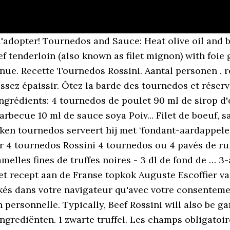
lanche. Tournedos rossini: 500g fillet steak, at room temperature. Souhaitant que la préparation se fît dans la salle à manger pour qu'il pût l'observer, Rossini aurait répondu, à l'étonnement du cuisinier : « Eh bien, faites-le tourner de l'autre côté, tournez-moi le dos !… Pour cette recette de Tournedos rossini, vous pouvez compter 20 min de préparation. Page : 1. Season the fillets with salt and press the coarsely cracked black pepper onto 1 side of each fillet. 10 avr. 10. 5. Partager Filet mignon is the classic choice for Tournedos Rossini, but other cuts can easily be substituted. Dans une poêle indépendante, faites revenir le beurre pour toaster les pains de mie. Pour the sauce into a sauté pan. 150 g de foie gras dénervé 1 ui. Sauce pour tournedos: 22 recettes à découvrir! 3. The rich and decadent dish is made from filet mignon (or beef tournedos) first pan-fried in butter and then served on a crouton. Ingrédients 6 tournedos de 130 g chacun (filet ou rumsteck) 300 g de foie gras de canard mi-cuit 6 tranches de pain de mie 20 g de pelures de truffe (en boîte) 4 cuil. Faites cuire les foies gras dans la graisse de tournedos rapidement. Une recette exceptionnelle qui se prête parfaitement aux grandes occasions. In a 2-quart (2 liter) straight-sided sauté pan, sauté the tournedos in the clarified butter on both sides to the desired doneness, preferably rare. The tender meat, al dente mushrooms, smooth pate and crisp crouton, all going down with a savoury sauce… yum. Astuces et conseils pour Tournedos Rossini sauce whisky. Posez les tournedos … Votre adresse de messagerie ne sera pas publiée. Nappez les tournedos de cette sauce. Une pièce de boeuf accompagnée d'une sauce au foie gras et à la truffe.. Découvrez la préparation de la recette "Tournedos Rossini sauce Périgueux" Servez aussitôt. 5.0/5 (2 votes), 0 Commentaires. Faites épaissir la sauce à feu doux en remuant bien. Vous devez obtenir 4 cercles sans croûte. Dans une poêle indépendante, faites revenir le beurre pour toaster les pains de mie. 1. Whilst it is reducing carefully spread the pâté over the steaks. Recette de Viandes, Boeuf pour 4 personnes. Serves. 3. Préparation de la recette Sauce pour Accompagner Tournedos Rossini étape par étape : 1. 9. Toevoegen aan Mijn Keuken . In the traditional recipe it is served on a crouton, but I always leave that out. Once the sauce has reduced whisk in the remaining butter and carefully side the steaks and any collected juices back into the pan. 5 – 6 closed cup mushrooms, sliced. 10 to 30 mins. If you want a phrase that summons all the voluptuous pleasure of haute cuisine in its heyday, “ 12. Ingrédients: 4 tournedos,4 escalopes de foie gras,4 tranches de pain de mie,30g de beurre,10cl de madére,poivres et baies rose du moulin 3. Commentaire * document.getElementById("comment").setAttribute( "id", "a97006185a7b036909ebf2f0578329ce" );document.getElementById("a5ab02f90a").setAttribute( "id", "comment" ); Save my name, email, and website in this browser for the next time I comment. 2 pincées de poivre. Tournedos rossini, une recette de fête au foie gras extra ! Versez le madère dans la poêle pour déglacer, grattez les sucs de cuisson et ajoutez la crème. Voir plus d'idées sur le thème Recette tournedos, Tournedos, Tournedos rossini. Faites des cercles dans le pain de mie du diamètre d'un tournedos. Vous avez également la possibilité de désactiver ces cookies. Pour une sauce lisse et compacte, ajoutez une noix de beurre. Les cookies nécessaires sont absolument essentiels au bon fonctionnement du site Web. Hoofdgerecht. 4 dikke boterhammen om te toasten. Serveer er een eenvoudige witloofsalade met appel bij, en geniet van ‘la bonne cuisine’… ... Tournedos rossini, sauce foie gras préparée au thermomix. Learn how to cook great Tournedos rossini style with glazed vegetable bouquetiere, sauce . Put the Marsala wine in the pan where you cooked the meat, stir and pour this sauce over each 'tourn