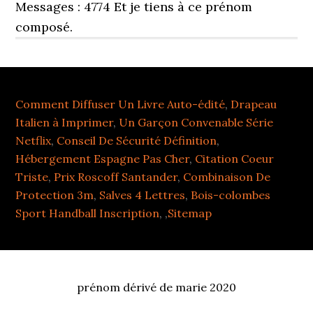
Messages : 4774 Et je tiens à ce prénom
composé.
Comment Diffuser Un Livre Auto-édité
,
Drapeau
Italien à Imprimer
,
Un Garçon Convenable Série
Netflix
,
Conseil De Sécurité Définition
,
Hébergement Espagne Pas Cher
,
Citation Coeur
Triste
,
Prix Roscoff Santander
,
Combinaison De
Protection 3m
,
Salves 4 Lettres
,
Bois-colombes
Sport Handball Inscription
, ,
Sitemap
prénom dérivé de marie 2020