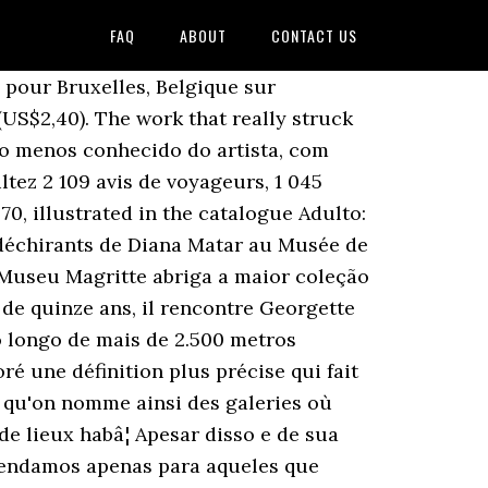
FAQ
ABOUT
CONTACT US
es champs foisonnants, tous teintés dâun ravissement solaire. O Museu Magritte, apesar de ser novo, se tornou um dos principais chamarizes turísticos da capital europeia. Magritte, le roi du marché Christie's cède le 13 novembre à New York une peinture que l'artiste belge a réalisée en 18 versions. Musée Magritte Museum Magritte Museum Inleiding De Koninklijke Musea voor Schone Kunsten van België bezitten we reldwijd de grootste verzameling werken van Magritte. Localizado em um dos edifícios Art Nouveau mais famosos de Bruxelas e com uma coleção de mais de 7.000 instrumentos musicais de todas as épocas, o Museu de Instrumentos Musicais é um dos museus imprescindíveis durante a sua viagem. Entrada gratuita com Brussels Card. Trata-se de uma época de aprendizado em que ele testa diferentes estilos: expressionismo, pop arte ou arte conceitual. Notre site web utilise des cookies pour améliorer votre expérience utilisateur et analyser l’activité en ligne. Archives de l'Art contemporain en Belgique. Nesse museu são expostas 250 de suas obras, espalhadas ao longo de mais de 2.500 metros quadrados divididos em vários andares. 14 Rotterdam, Museum Boijmans Van Beuningen, René Magritte: het mysterie van de werkelijkhrid/ le mystère de la réalité , 1967, no. ». La Trahison des images (19281929, peinture à l'huile sur toile de 59 × 65 cm ; musée d'art du comté de Los Angeles) ou aussi à voir au musée dart moderne de Bruxelles, est un des tableaux les plus célèbres de René Magritte. Lâ Empire des lumières, 1954, Musée dâart moderne de Bruxelles. As 250 obras expostas refletem a evolução artística de Magritte. A fachada senhorial desse palácio neoclássico do século XVIII é um grande contraponto às obras surrealistas expostas no seu interior. Cette Åuvre est en effet emblématique des rapports quâont entretenus Magritte et son représentant américain, Alexander Iolas. Jusq. Visites guidées Magritte : La collection Au fil du temps et des thèmes exploités par lâartiste, découvrez lâunivers insolite du peintre-poète surréaliste. De 1943 à 1947, en réaction à lâatmosphère sombre et funeste de la Seconde Guerre mondiale, Magritte sâattache à ne peindre « que le beau côté de la vie ». Dit geldt zo wel voor de continuïteit - alle periodes van de 14 Rotterdam, Museum Boijmans Van Beuningen, René Magritte: het mysterie van de werkelijkhrid/ le mystère