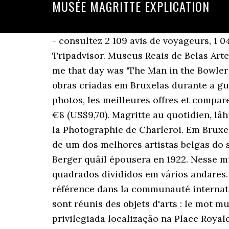
MUSÉE MAGRITTE EXPLICATION
- consultez 2 109 avis de voyageurs, 1 045 photos, les meilleures offres et comparez les prix pour Bruxelles, Belgique sur Tripadvisor. Museus Reais de Belas Artes da Bélgica (104 m) Estudantes de 18 a 25 anos: €2 (US$2,40). The work that really struck me that day was 'The Man in the Bowler No segundo andar são expostas as obras do período menos conhecido do artista, com obras criadas em Bruxelas durante a guerra. Musée Magritte: Belle mise en lumière - consultez 2 109 avis de voyageurs, 1 045 photos, les meilleures offres et comparez les prix pour Bruxelles, Belgique sur Tripadvisor. 70, illustrated in the catalogue Adulto: €8 (US$9,70). Magritte au quotidien, lâhumour militant de Laurence Bibot et les souvenirs déchirants de Diana Matar au Musée de la Photographie de Charleroi. Em Bruxelas, há dois museus com nomes muito similares. O Museu Magritte abriga a maior coleção de um dos melhores artistas belgas do século XX. Palácio Real de Bruxelas (260 m). A lââge de quinze ans, il rencontre Georgette Berger quâil épousera en 1922. Nesse museu são expostas 250 de suas obras, espalhadas ao longo de mais de 2.500 metros quadrados divididos em vários andares. Le Conseil international des musées (ICOM) a élaboré une définition plus précise qui fait référence dans la communauté internationale : C'est à la Renaissance, notamment en Italie, qu'on nomme ainsi des galeries où sont réunis des objets d'arts : le mot musée conserve (sous sa forme latine, museum) l'idée de lieux habâ¦ Apesar disso e de sua privilegiada localização na Place Royale, a visita não nos pareceu tão interessante e recomendamos apenas para aqueles que sejam fãs da arte surrealista. Adresse administrative C'est le 2 juin 2009 qu'ouvre le Musée Magritte de Bruxelles. Son enfance sera marquée par le suicide de sa mère. Il se nommera «Musée Magritte Museum» car un «Musée Magritte» existe déjà à Jette (la maison située au 135, rue Esseghem où habita le peintre: www.magrittemuseum.be). 70, illustrated in the catalogue René Gislain Magritte est né le 21 novembre 1898 à Lessines en Belgique dans une famille modeste. Rue du Musée 9 – 1000 Bruxelles | Tél. Metrô: Gare Centrale ou Parc, linhas 1 e 5. Uma verdadeira preciosidade. Il existe plusieurs versions de ce tableau qui fut commandé à Magritte par le Musée dâart moderne de â¦ Brussels, Musée dâIxelles, Magritte, 1959, no. De terça a sexta , das 10:00 às 17:00 horas. Il représente Il a donc un décalage entre l'image de l'homme et ce qui semble être sa légende. (8) La Ligne de vie, I, conférence donnée au Musée royal des beaux-arts dâAnvers, le 20 novembre 1938 (9) Ibidem (10) Ibidem Bibliographie Magritte, la trahison des images, sous la direction de Didier Ottinger, Éditions Centre (on ne sait pas vous, mais nous, ça nous fait un peu penser à un pouvoir de super-héros). 82 Mons, Musée des Beaux-Arts, Hainaut cinq , 1964, no. Menores de 18 anos e desempregados: entrada gratuita. Magritte est un surréaliste. Museums location Musée Magritte Museum Place royale / Koningsplein 1 â 1000 Brussels Musée Fin-de-Siècle Museum Rue de la Régence/Regentschapsstraat 3 â 1000 Brussels Musée Musée Magritte à Bruxelles. Tous droits réservés. Museu de Instrumentos Musicais (37 m) 82 Mons, Musée d