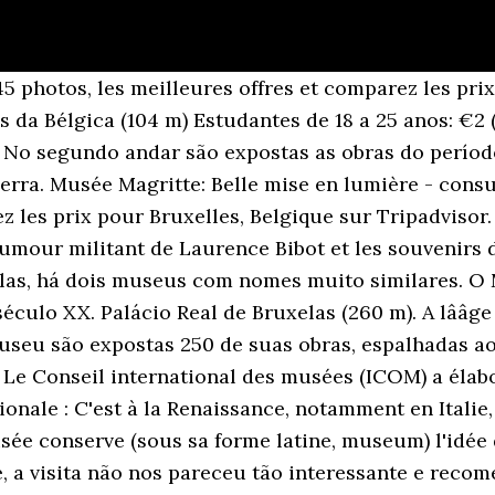
es Beaux-Arts, Hainaut cinq , 1964, no. Museums location Musée Magritte Museum Place royale / Koningsplein 1 â 1000 Brussels Musée Fin-de-Siècle Museum Rue de la Régence/Regentschapsstraat 3 â 1000 Brussels Musée Lot Essay âGiven my intention to make the most everyday objects shriek aloud, they had to O percurso começa pelo terceiro andar, mostrando o início da carreira do artista. Son enfance sera marquée par le suicide de sa mère. Le 19 mai 2009, la veille du vernissage royal, Le Soir publia ma carte blanche «Le nouveau Musée Magritte ou le syndrome de la dame blanche». Palácio de Coudenberg (86 m) Museu Belvue (146 m) Le musée se visite de haut en bas, exposant un illustre Fechado: segundas, 1º de janeiro, segunda quinta-feira de janeiro, 1º de maio, 1º de novembro, 11 de novembro e 25 de dezembro. Localisation des musées Musée Magritte Museum Place Royale, 1 â 1000 Bruxelles Musée Fin-de-Siècle Museum Rue de la Régence, 3 â 1000 Bruxelles Musée Oldmasters Museum Rue de Un musée est un lieu dans lequel sont collectés, conservés et exposés des objets dans un souci denseignement et de culture. L'intention la plus évidente de Magritte est de montrer que, même peinte de la manière la plus réaliste qui soit, une pipe représentée dans un tableau nest pas une pipe. O Museu René Magritte, bem mais simples que o Museu Magritte, ocupa a casa onde o artista trabalhou durante mais de 24 anos. Bonde: Fort Jaco, linhas 92 e 94. Lâexposition Magritte. A l'âge de quinze ans, il rencontre Georgette Berger qu'il épousera en 1922. Les Musées royaux des Beaux-Arts de Belgique sont ouverts à tous. Il représente une pipe, accompagnée de la légende suivante : « Ceci nest pas une pipe. Nous traitons vos données conformément aux dispositions législatives en vigueur. L'art de la conversation (1950) René Magritte. O MUseu Magritte foi concebido em homenagem a um dos artistas belgas mais importantes de todos os tempos. O museu tem uma localização privilegiada na Place Royale, ao lado dos Museus Reais de Belas Artes da Bélgica. Musée Magritte: Merveilleux, sublime ! Säbado e domingo: das 11:00 às 18:00 horas. Pendant 200 Åuvres du peintre, disposées sur cinq étages, au musée Magritte, ouvert en 2009 sur la place Royale ; quelques Åuvres, mais surtout son lieu de vie et ses objets et meubles personnels, dans la maison qu'il a habitée avec sa femme Georgette de 1930 à 1954, au 135 rue Esseghem. 1 minute au musée Le bon exemple de René Magritte montre un personnage debout sous lequel est inscrite la mention : « Personnage assis ». Terceira idade: €6 (US$7,30). La trahison des images explore un intérêt du peintre pour la philosophie, qui culmine, en 1973, avec Ceci nâest pas une pipe que publie Michel Foucault, fruit de ses échanges avec lâartiste. O Museu Magritte abriga a maior coleção de um dos melhores artistas belgas do século XX. Por último, no primeiro andar, são expostas suas obras mais conhecidas, como “Sherazade” ou o “Império da Luz”. 10 mai Le Musée de la Photographie de Charleroi présente les clichés intimes de Magritte.. Leur but est de rendre votre visite aussi agréable et enrichissante que possible. La famine (1948) René Magritte. Musée Magritte Muséum, Bruxelles René Magritte. Et pour que son art soit accessible à tous, il représente des objets de tous les jours. Le Musée Magritte Museum possède non seulement la plus grande collection au monde du célèbre surréaliste belge, mais aussi la plus importante collection de la période « vache » de Magritte. Spécialiste de lâhistoire de la peinture des XIXe et XXeþsiècles, il est commissaire de nombreuses expositions relatives au symbolisme, à lâart belge du XXeþsiècle ainsi quâà Magritte et lâauteur, entre Il veut mettre en avant lâimage, le rêve et la pensée humaine. Following this basic notion of seeking the mystery in ordinary things, Magritte has concocted in Lâexplication, from a wine bottle and a carrot, a hybrid phenomenon in which each of the original objects, related only in the semblance of shape, appears in a state of metamorphosis from one into the other, merging aspects of both. Il multiplie alors les portraits de jeunes gens rêveurs, les somptueux bouquets de fleurs ou l