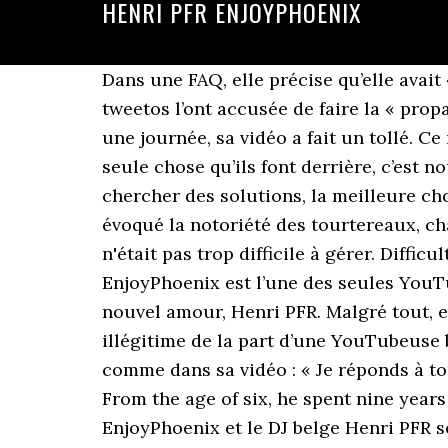
HENRI PFR ENJOYPHOENIX
Dans une FAQ, elle précise qu’elle avait « très envie de vivre un petit pue à l’étranger ». C’est dit ! Critiquée de toute part, les tweetos l’ont accusée de faire la « propagande du gouvernement ». Ainsi, quand elle s’est mise dans la peau d’une ministre pour une journée, sa vidéo a fait un tollé. Ce n’est pas le bout du monde, après tout. Relationship Status . tarida. Alors qu’en réalité la seule chose qu’ils font derrière, c’est nous détruire ». « L’acné, ça craint, mais en même temps, j’ai beau me battre tous les jours, et chercher des solutions, la meilleure chose à faire c’est encore d’apprendre à s’accepter », écrit-elle en description. Un internaute a évoqué la notoriété des tourtereaux, chacun très célèbre, l'une en France, l'autre en Belgique, se demandant si leur popularité n'était pas trop difficile à gérer. Difficult when one is happy and in love not to want to shout it from the rooftops. Hormis Sananas, EnjoyPhoenix est l’une des seules YouTubeuses connues du grand public. Eh oui, la jeune femme vit maintenant aux côtés de son nouvel amour, Henri PFR. Malgré tout, elle est souvent sous le feu des critiques. Si le message est fort, certains diront qu’il est illégitime de la part d’une YouTubeuse beauté qui enchaîne les tutos make-up. Et elle ne prend pas la peine de peser ses réponses, comme dans sa vidéo : « Je réponds à tous les dramas qui traînent sur moi ». Le Grand Prix les jeunes journalistes de la Chimie. From the age of six, he spent nine years training in classical piano and studying musical theory. Mais ce n’est pas tout ! EnjoyPhoenix et le DJ belge Henri PFR sont en couple depuis plus d'un an. On ne se concurrence pas, mais on comprend la pression et les obligations de chacun. Très amoureuse du DJ belge, la jeune femme de 25 ans avait officialisé leur couple sur Instagram en décembre 2019 en publiant une jolie photo et une déclaration enflammée à son compagnon: En janvier, même combat : EnjoyPhoenix prônait aussi le naturel dans l’un de ses posts : « je veux briser plus de clichés, de tabous, de perceptions, et je veux apprendre à m’aimer, et aider les autres à s’aimer davantage comme ils sont ». Le nom d'EnjoyPhoenix est sur toutes les lèvres. Catching Butterflies . EnjoyPhoenix (@enjoyphoenix) a créé une vidéo courte sur TikTok avec la musique No One Knows (feat. Choose between two propositions by going to the preferred answer EnjoyPhoenix (real name Marie Lopez) got involved with her boyfriend, Henri PFR In a Reel published Sunday, December 6, 2020, the two lovebirds have decided between video games and Netflix, sport and laziness, or the baguette and fries To the question « Blonde or brunette », EnjoyPhoenix goes towards the brown … Elle figure même parmi les YouTubeurs français les plus célèbres. La star aux 5 millions d'abonnés a expliqué pourquoi leur relation était si particulière. Henri PFR goes live tonight on top of the Atomium in Belgium ... DMA 2020 : EnjoyPhoenix remet l'award 'Dance & Electro' à ... Henri PFR | Tomorrowland Belgium 2018 - Virtual Clubbing Life. Enfin, elle reste tout de même à 4h de distance de sa famille, restée à Lyon. D’autant qu’EnjoyPhoenix est très présente pour sa communauté. 9,355 Likes, 29 Com