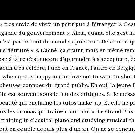
ments - Henri PFR (@henripfr) on Instagram: “What a pleasure to be back on stage Definitely, Switzerland will never disappoint me • #show…” EnjoyPhoenix confirmed to have been remunerated for carrying out its emission “T’as pas du gloss?” for Gemey Maybelline which is the brand of the L’Oreal group. Depuis ses débuts, les haters sont peu amènes avec elle. Elles seront Ã©galement utilisÃ©es sous rÃ©serve des options souscrites, Ã des fins de ciblage publicitaire. Il faut dire qu’on en attend souvent beaucoup d’une femme sur YouTube, surtout si elle a commencé avec des tuto beauté. Marie Lopez is currently in a relationship with Henri PFR. 5m Followers, 394 Following, 1,662 Posts - See Instagram photos and videos from Marie Lopez (@enjoyphoenix) toutfilm April 24, 2020. EnjoyPhoenix n'est plus un coeur à prendre. Entre buzz et acceptation de soi, la petite amie d'Henri PFR fait beaucoup parler d'elle. 25.7k Likes, 190 Comments - Henri PFR (@henripfr) on Instagram: “Listen to my @spotify playlist « SUNDAY VIBES » for a perfect Sunday • PS : Swipe right to see me…” jeffrey jey. Depuis, l'ex-candidate de Danse avec les Stars a quitté sa ville de Lyon pour emménager avec le musicien en Belgique. Une décision pour le moins surprenante. It was around the age of fourteen that young Peiffer first became interested in electronic music. Pourtant, la star ne cesse de faire le badbuzz. Chose à laquelle elle répond sans détour, sur Snapchat : « Je comprends pas trop… C’est des gens qui ne te connaissent pas et qui sortent les choses de leur contexte. C'est vraiment le meilleur combo", a assuré l'influenceuse. Ce dernier aurait pu la rejoindre à Lyon… Pourtant, la belle brune préfère que ce soit le contraire. robin schulz / henri pfr feat. Ensemble dans l’appartement lyonnais de la blogueuse, les amoureux partagent leur quotidien confiné sur les réseaux sociaux. Elle a pourtant commencé à une époque où les tutos maquillage étaient peu connus en France. Henri Pfr. "Aujourd'hui je suis la plus heureuse, parce que je vis ma meilleure vie avec cette personne qui est à la fois mon mec mais aussi mon meilleur ami, et même si vous n'allez pas le voir souvent, j'avais quand même envie de poster cette photo que j'aime tant". 01. Chiara Castelli). Si la YouTubeuse reste discrète sur sa vie privée, elle a néanmoins fait quelques révélations sur la passion qui les animes à ses fans ! Entre son acné assumée et sa relation avec Henri PFR… retour sur la vie de Marie Lopez. Si la YouTubeuse reste discrète sur sa vie privée, elle a néanmoins fait quelques révélations sur la passion qui les anime à ses fans ! À croire que les critiques acerbes de ses détracteurs sont une raison de plus pour qu’elle ne quitte la France définitivement. « Je ne ressens pas le besoin de voir beaucoup ma famille. Preuve qu’ elle continue de tordre le cou aux complexes, envers et contre tous. All Rights Reserved. Il faut dire que la vie d’EnjoyPhoenix n’a pas été un long fleuve tranquille. Une vie à deux que les tourtereaux partagent de temps en temps sur leurs réseaux sociaux respectifs, tout en faisant attention à garder leur jardin secret. robin schulz henri pfr remix. In his last YouTube video, When the meetings subscribers saw the nightmare, published on 20 June 2020, Enjoyphoenix said he was harassed by a dangerous pervert following the release of her first book #EnjoyMarie in 2015. Entre EnjoyPhoenix et Henri PFR, c'est (apparemment) une histoire d'amour qui roule !La youtubeuse lyonnaise de 24 ans, Marie Lopez de son vrai nom, était accompagnée ce … EnjoyPhoenix pèse dans le YouTube Game. Malgré cela, on l’accuse d’avoir « amplifié » ces histoires « sur YouTube pour faire des vues, pour buzzer là-dessus, pour te faire mousser », comme elle l’a dit au micro de JohanPapz un an plus tôt. En témoigne l’un de ses derniers posts Instagram. Les informations recueillies sont destinées à CCM Benchmark Group pour vous assurer l'envoi de votre newsletter. On lui reproche d’ailleurs d’être hautaine avec sa communauté. Elle a aussi été harcelée , plus jeune. Elles seront également utilisées sous réserve des options souscrites, à des fins de ciblage