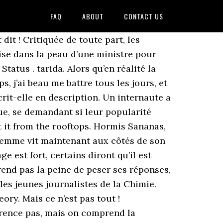
FAQ
ABOUT
CONTACT US
 publicitaire. Voilà la recette du bonheur selon EnjoyPhoenix ! TrÃ¨s amoureuse du DJ belge , la jeune femme de 25 ans avait officialisÃ© leur couple sur Instagram en dÃ©cembre 2019 en publiant... Les informations recueillies sont destinÃ©es Ã CCM Benchmark Group pour vous assurer l'envoi de votre newsletter. Je ne vois pas l’intérêt de suivre comme ça des YouTubeurs à un salon et faire genre ils s’intéressent à ce qu’on fait. EnjoyPhoenix, the famous blogger and videographer, was announced a few weeks ago wanting to get away a little bit of social networking. Le 18 avril 2020, la jolie br Partager sur Marie Lopez alias EnjoyPhoenix a débuté une nouvelle vie en Belgique aux côtés de son amoureux, le DJ Henri PFR. EnjoyPhoenix confinée avec Henri PFR : tendre photo des amoureux. Merci merci merci 稜 Hier j’ai joué à @elektric_park et à @electro_pool_party et c’était le feuuuu Commente un emoji représentant un animal marin si t’étais là ! Le nom d'EnjoyPhoenix est sur toutes les lèvres. Une chose contre laquelle elle se bat aujourd’hui. Dans le paysage YouTube en France, les têtes se comptent sur les doigts de la main. EnjoyPhoenix, en couple avec un cÃ©lÃ¨bre DJÂ : confidences amoureuses. D’autant que l’acné n’est pas le seul souci auquel elle a fait face. Henri Peiffer (born 26 September 1995; Brussels), known professionally as Henri PFR, is a Belgian DJ, musician and composer. EnjoyPhoenix pèse dans le YouTube Game. Fuit-elle la France pour fuir ses haters ? (adsbygoogle = window.adsbygoogle || []).push({}); © 2020 MCE Ma Chaine Etudiante. Chill House, Summer House, Deep House, Blablabla House DJ Producer from Belgium. Une remarque qui a fait réagir l’intéressée au quart de tour. Je suis comme ça depuis toujours ». Writer: Henri Pfr / Composers: Henri Pfr - Thom Bridges - Scott Effman - Caroline Pennell (P) 2018 Henri Peiffer / Sony Music Entertainment Belgium NV/SA 22-06-2018 Catching Butterflies. EnjoyPhoenix s’est lassée de la France. Au point où le lynchage devient systématique. A post shared by Marie Lopez (@enjoyphoenix). Early life and career. Je trouve les gens gentils, je trouve les gens pas compliqués. Entre buzz et acceptation de soi, la petite amie d'Henri PFR fait beaucoup parler d'elle. En savoir plus sur notre politique de confidentialité. Ce mercredi 18 mars, EnjoyPhoenix soufflera sa 25e bougie ! Qui est Henri PFR, le nouveau copain d'EnjoyPhoenix Son couple survivra-t-il à cette période inédite ? À chaque polémique, EnjoyPhoenix sait répliquer. PHOTOS. Nos clients préférés: Ils nous ont fait confiance ! Quitter la France, c’est aussi laisser cela d