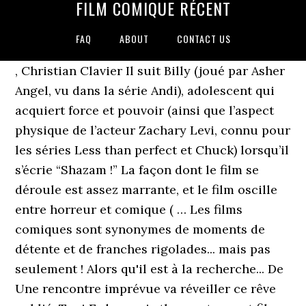
FILM COMIQUE RÉCENT
FAQ
ABOUT
CONTACT US
, Christian Clavier Il suit Billy (joué par Asher Angel, vu dans la série Andi), adolescent qui acquiert force et pouvoir (ainsi que l’aspect physique de l’acteur Zachary Levi, connu pour les séries Less than perfect et Chuck) lorsqu’il s’écrie “Shazam !” La façon dont le film se déroule est assez marrante, et le film oscille entre horreur et comique ( … Les films comiques sont synonymes de moments de détente et de franches rigolades... mais pas seulement ! Alors qu'il est à la recherche... De Une rencontre imprévue va réveiller ce rêve oublié. Toni Erdmann is the most recent film to make the top 100, while Safety Last! , Jamie Lee Curtis Par l'humour ou la caricature, ce... quels sont Les meilleurs films comiques ? Lors d'une enquête, elle découvre que l'un des trafiquants n'est autre que le fils de l'infirmière dévouée qui s’occupe de sa mère. Shipper! Une intoxication alimentaire décime la moitié des occupants d'un Boeing. A la suite d'un quiproquo, un homme d'affaire colérique et raciste devient la cible de terroristes arabes. Jérémie, la trentaine, peine à faire décoller sa carrière de comédien. , Alice Sapritch , Anthony Mann SHAZAM! Vous cherchez un film à regarder ce soir ? , Zabit Memedov Dans ce deuxième volet des Bronzés, la joyeuse troupe se retrouve au Val-d'Isère, où travaillent Jérôme (Christian Clavier) et Gigi (Marie-Anne Chazel),... De Viva el cinema. , Francis Blanche. , Zach Galifianakis , Judith El Zein. Un avocat fort coincé, Archie Leach, flanqué d'une épouse snob, une belle Américaine sexy, Wanda, aux jambes qui n'en finissent pas, son fougueux «latin... De Elles seront également utilisées sous réserve des options souscrites, à des fins de ciblage publicitaire. , Tiny Sandford Il passe sa vie chez son médecin qui a eu la faiblesse de s'intéresser... De Search the world's information, including webpages, images, videos and more. Au fait, j'ai pas précisé: film récent svp . En l'an de grâce 1123, le courageux comte de Montmirail tue son futur beau-père à la suite d'un sort maléfique. Kareem Abdul-Jabbar , Leslie Nielsen. , Virginia Weidler. des statistiques de visites. Après avoir fait une très mauvaise chute la veille de Noël, le grincheux Jorge s'évanouit et se réveille un an plus tard, sans aucun souvenir de l'année qui s'est écoulée. Mais lorsqu'un désastre frappe le monde et les piège, ils doivent apprendre à travailler ensemble pour survivre sans devenir fou et s'entretuer. Tchéky Karyo avec Vous pouvez également à tout moment revoir vos options en matière de ciblage. L'Illusion comique is a comedic play written by Pierre Corneille in 1636. Les occupants sautent en parachute, et trois des cinq... De 5 astuces pour nettoyer facilement sa salle de bains. luca-13 Bonjour je m'appelle Luca, je suis espagnol de parent Français et Belge . Films catastrophe : les meilleures apocalypses à voir au cinéma, Films Pixar : sélection des meilleurs et liste de tous les films Pixar, Film dramatique : les meilleurs drames du cinéma, Biopics : les meilleurs films biographiques à voir, Films d'action : sélection des meilleurs à voir absolument, Comédies dramatiques : top des meilleurs films à voir, Western : la sélection des meilleurs films, Film fantastique : sélection des meilleurs à voir. Posté le 18-05-2010 à 16:02:48 . Chef d'oeuvre de film comique : Le cirque, 1920 Notre sélection de courts-métrages humoristiques présentent des univers variés, situations amusantes, péripéties, … Liste de 97 films par Roi_de_Coeur. Sa quête administrative va lui faire croiser JB, quinquagénaire en plein burn out, et M. Blin, archiviste aveugle d’un enthousiasme impressionnant. 2005 Annapolis: Jake Huard 3,2. Les bagages, le matériel et les cassettes du globe-squatteur sont rapatriés à Paris. Dany Boon , Michael Palin Philosophe dans l'âme, il aime s'instruire devant la télévision et écouter attentivement les leçons de vie de son maître, Denny Swift, un pilote automobile. is the oldest. , Bourvil , Els Dottermans Film comique français : les longs métrages pour passer une bonne soirée Il y a plusieurs films comiques français que je ne me lasse pas de regarder, ce sont mes classiques, mes films cultes. Les meilleurs films afro-americains. avec Si vous voulez en savoir plus, je vous encourage à aller voir RIGOLO, l'émission dédiée à l'analyse de comédies françaises, par @IMtheRookie et moi-même : http The Opéra Comique in Paris has rescheduled the performance dates and times of Philippe Rameau’s opera “Hippolyte et Aricie,” in order to comply with the Presidential order regarding the overnight curfew in the next four weeks. , Audrey Fleurot Text is available under the Creative Commons Attribution-ShareAlike License; additional terms may … , Alain Chabat Un jeune couple d’amoureux se rend dans une clinique d’Europe de l’Est spécialisée dans la chirurgie esthétique à des prix défiant toute concurrence pour revoir à la baisse la poitrine de madame. avec Le garçon va employer tous les moyens pour dégager son grand-père, mais ce dernier est malin. Monique Rolland , Sasha Barrese. The Lobster collection embraces 80 years of cinema (from 1895 to the 1970s), a real gold mine of old films, it hides uncovered and unique gems, but we also own and represent the rights of some of the greatest classics of the directory.. avec Film de Gil Junger avec Heath Ledger, Julia Stiles, Joseph Gordon-Levitt 5.9 - 10 Au lycée de Padua,