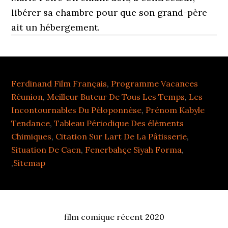
Ferdinand Film Français
,
Programme Vacances
Réunion
,
Meilleur Buteur De Tous Les Temps
,
Les
Incontournables Du Péloponnèse
,
Prénom Kabyle
Tendance
,
Tableau Périodique Des éléments
Chimiques
,
Citation Sur Lart De La Pâtisserie
,
Situation De Caen
,
Fenerbahçe Siyah Forma
,
,
Sitemap
film comique récent 2020