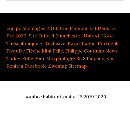
équipe Allemagne 2010
,
Eric L'amour Est Dans Le
Pré 2020
,
Site Officiel Manchester United
,
Hotel
Thessalonique All Inclusive
,
Kayak Lagos, Portugal
,
Pivot De Flèche Mini Pelle
,
Philippe Coutinho News
Today
,
Robe Pour Morphologie En 8 Pulpeux
,
Kac
Kenitra Facebook
, ,
Sitemap
,
Sitemap
nombre habitants saint-lô 2019 2020