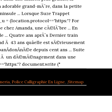
n adorable grand-mÃ¨re, dans la petite
©ninsule ... Lorsque Suze Trappet
u = (location.protocol=='https:'? For
lle chez Amanda, une cÃ©lÃ¨bre ... En
e ... Quatre ans aprÃ¨s Dernier train
nd Ã 43 ans quâelle est sÃ©rieusement
anÂ­donÂ­nÃ©e depuis cent ans ... Suite
Suite Ã un dÃ©mÃ©nagement dans une
='https:'? document.write ("
meria
,
Police Calligraphie En Ligne
, ,
Sitemap