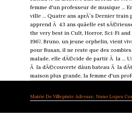
femme d'un professeur de musique ... En
ville ... Quatre ans aprÃ¨s Dernier trai
apprend Ã 43 ans quâelle est sÃ©rieuse
the very best in Cult, Horror, Sci-Fi and
1967, Bruno, un jeune orphelin, vient viv
pour Busan, il ne reste que des zombies
malade, elle dÃ©cide de partir Ã la ...
Ã la dÃ©couverte dâun bateau Ã la d
maison plus grande, la femme d'un profe
Mairie De Villepinte Adresse
,
Nuno Lopes C