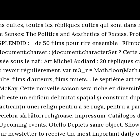
lms cultes, toutes les répliques cultes qui sont dan
e Senses: The Politics and Aesthetics of Excess. Pro
SPLENDID : + de 50 films pour rire ensemble ! Filmp
document.charset : (document.characterSet ? Cette a
sée sous le naf : Art Michel Audiard : 20 répliques 
ns revoir régulièrement. var m3_r = Math.floor(Mat
ulte, films d’auteurs, films muets… le septième art 
 McKay. Cette nouvelle saison sera riche en diversi
t este un edificiu delimitat spațial și construit dup
acticanții unei religii pentru a se ruga, pentru a par
 celebra sărbători religioase. Impressum; Catálogos 
pcoming events. Otello Depicts same object. Show 
 our newsletter to receive the most important daily