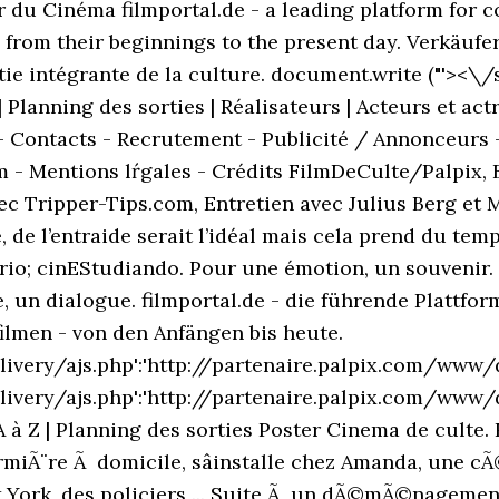
ur du Cinéma filmportal.de - a leading platform for c
from their beginnings to the present day. Verkäufer
ie intégrante de la culture. document.write ("'><\/s
 Planning des sorties | Réalisateurs | Acteurs et act
 - Contacts - Recrutement - Publicité / Annonceurs -
 Mentions lŕgales - Crédits FilmDeCulte/Palpix, Bob 
ec Tripper-Tips.com, Entretien avec Julius Berg et
 l’entraide serait l’idéal mais cela prend du temps
ario; cinEStudiando. Pour une émotion, un souvenir.
ce, un dialogue. filmportal.de - die führende Plattf
ilmen - von den Anfängen bis heute.
ivery/ajs.php':'http://partenaire.palpix.com/www/de
very/ajs.php':'http://partenaire.palpix.com/www/del
A à Z | Planning des sorties Poster Cinema de culte
rmiÃ¨re Ã domicile, sâinstalle chez Amanda, une cÃ
 York, des policiers ... Suite Ã un dÃ©mÃ©nagemen