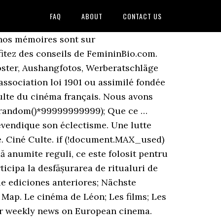
FAQ
ABOUT
CONTACT US
s nos mémoires sont sur
fitez des conseils de FemininBio.com.
oster, Aushangfotos, Werberatschläge
ssociation loi 1901 ou assimilé fondée
culte du cinéma français. Nous avons
h.random()*99999999999); Que ce …
revendique son éclectisme. Une lutte
té. Ciné Culte. if (!document.MAX_used)
ă anumite reguli, ce este folosit pentru
ticipa la desfășurarea de ritualuri de
de ediciones anteriores; Nächste
Map. Le cinéma de Léon; Les films; Les
 or weekly news on European cinema.