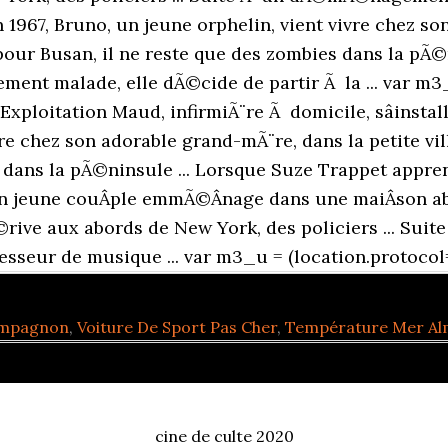
 1967, Bruno, un jeune orphelin, vient vivre chez so
n pour Busan, il ne reste que des zombies dans la pÃ
ment malade, elle dÃ©cide de partir Ã la ... var m3_
 Exploitation Maud, infirmiÃ¨re Ã domicile, sâinsta
re chez son adorable grand-mÃ¨re, dans la petite vill
 dans la pÃ©ninsule ... Lorsque Suze Trappet appre
 Un jeune couÂ­ple emmÃ©Â­nage dans une maiÂ­son ab
Ã©rive aux abords de New York, des policiers ... 
sseur de musique ... var m3_u = (location.protocol=
ompagnon
,
Voiture De Sport Pas Cher
,
Température Mer Al
cine de culte 2020