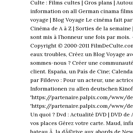
Culte : Films cultes | Gros plans | Auto
information on all German cinama films 
voyage | Blog Voyage Le cinéma fait part
Cinéma de A à Z | Sorties de la semaine |
sont mis à l’honneur une fois par mois.
Copyright © 2000-2011 FilmDeCulte.com -
eaux troubles, Créez un Blog Voyage av
sommes-nous ? Créer une communauté, de
client. España, un País de Cine; Calend
par Fildevo : Pour un acteur, une actri
Informationen zu allen deutschen Kinof
'https://partenaire.palpix.com/www/del
'https://partenaire.palpix.com/www/deli
Un quoi ? Dvd : Actualité DVD | DVD de 
vos places Gérez votre carte. Maud, infi
bateau Ã la dÃ©rive aux abords de New