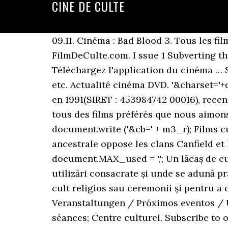
CINE DE CULTE
09.11. Cinéma : Bad Blood 3. Tous les fi
FilmDeCulte.com. I ssue 1 Subverting th
Téléchargez l'application du cinéma … 
etc. Actualité cinéma DVD. '&charset='+
en 1991(SIRET : 453984742 00016), recen
tous des films préférés que nous aimo
document.write ('&cb=' + m3_r); Films c
ancestrale oppose les clans Canfield et
document.MAX_used = ','; Un lăcaș de cul
utilizări consacrate și unde se adună pr
cult religios sau ceremonii și pentru a
Veranstaltungen / Próximos eventos / U
séances; Centre culturel. Subscribe to