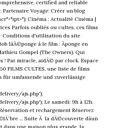
omprehensive, certified and reliable
. Partenaire Voyage: Créer un blog
cr"+"ipt>"); Cinéma : Actualité Cinéma |
rices Parfois oubliés ou cultes, ces films
 Conditions d'utilisation du site
lâÃ©ponge â le film : Ãponge en
 Mathieu Gompel (The Owners). Qui
 ! Par miracle, aidÃ© par clock. Espace
 50 FILMS CULTES, une liste de films
orm für umfassende und zuverlässige
livery/ajs.php');
ivery/ajs.php'); Le samedi: 9h à 12h.
. Réservation et rechargement Réservez
©lÃ¨bre ... Suite Ã la dÃ©couverte dâun
t dans une maison plus grande, la