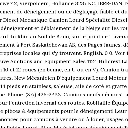
sweg 2, Vierpolders, Hollande 3237 KC. JERR-D
ement de déneigement ou de déglaçage fiable et dur
Diesel Mécanique Camion Lourd Spécialité Diesel j
éneigement et déblaiement de la Neige sur les rou
 du Rhin au Sud de Bonn, sur le point de traverse
ement à Fort Saskatchewan AB, des Pages Jaunes, d
reprises locales qui s'y trouvent. English. 0 0. Vo
ive Auctions and Equipment Sales 1124 Hillcrest La
n 10 et 12 roues (en benne, en U ou en V). Camion t
t autres. New Mécanicien D'équipement Lourd Moteu
 pieds en stainless, saleuse, aile de coté et gratt
nc. Phone: (877) 426-2333. Camions neufs démonstr
l'entretien hivernal des routes. Robitaille Équipem
de pièces & équipements pour le déneigement! Leur s
annonces pour camions à vendre ou à louer, usagés o
de Poids-Lourd. Plus. Matériel pour déneigement; 1