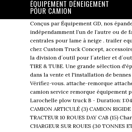
ÉQUIPEMENT DÉNEIGEMENT
POUR CAMION
Conçus par Équipement GD, nos épandeur
indépendamment l’un de l’autre ou de fa
centrales pour lame à neige . trailer e
chez Custom Truck Concept, accessoire
la division d´outil pour l´atelier et d´
TIRE & TUBE. Une grande sélection d'épa
dans la vente et l'installation de benn
Vérifiez-vous. attache-remorque attach
camion service remorque équipement p
Larochelle plow truck B - Duration: 1:
CAMION ARTICULÉ (3) CAMION RIGIDE 
TRACTEUR 10 ROUES DAY CAB (15) Char
CHARGEUR SUR ROUES (30 TONNES ET PL