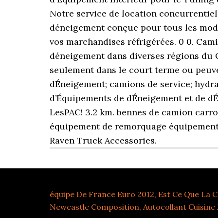
Notre service de location concurrentie
déneigement conçue pour tous les modèle
vos marchandises réfrigérées. 0 0. Camio
déneigement dans diverses régions du Qu
seulement dans le court terme ou peuve
dÉneigement; camions de service; hydr
d’Équipements de dÉneigement et de dÉg
LesPAC! 3.2 km. bennes de camion carr
équipement de remorquage équipement 
Raven Truck Accessories.
équipe De France Euro 2012
,
Est Ce Que La 
Newcastle Composition
,
Autocollant Cuisine