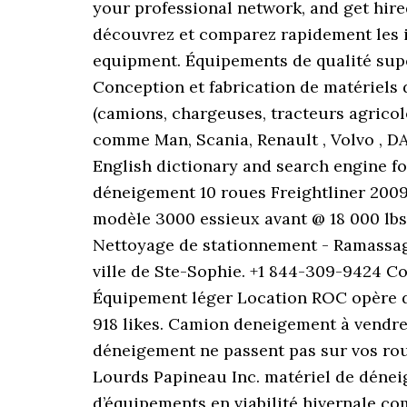
your professional network, and get hir
découvrez et comparez rapidement les i
equipment. Équipements de qualité supéri
Conception et fabrication de matériels 
(camions, chargeuses, tracteurs agrico
comme Man, Scania, Renault , Volvo , D
English dictionary and search engine fo
déneigement 10 roues Freightliner 200
modèle 3000 essieux avant @ 18 000 lbs,
Nettoyage de stationnement - Ramassage
ville de Ste-Sophie. +1 844-309-9424 C
Équipement léger Location ROC opère da
918 likes. Camion deneigement à vendre
déneigement ne passent pas sur vos ro
Lourds Papineau Inc. matériel de déneig
d’équipements en viabilité hivernale com