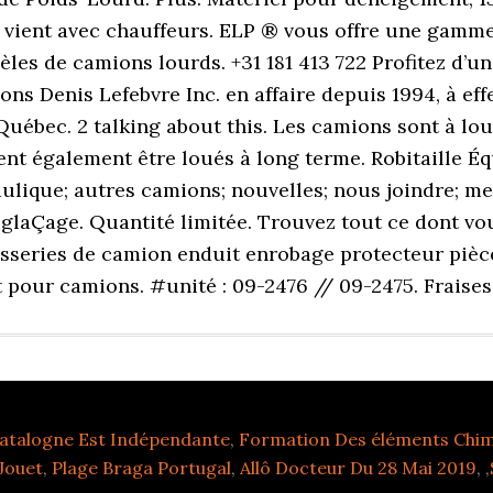
l vient avec chauffeurs. ELP ® vous offre une gam
s de camions lourds. +31 181 413 722 Profitez d’un 
ns Denis Lefebvre Inc. en affaire depuis 1994, à ef
ébec. 2 talking about this. Les camions sont à lou
nt également être loués à long terme. Robitaille É
aulique; autres camions; nouvelles; nous joindre;
laÇage. Quantité limitée. Trouvez tout ce dont vo
osseries de camion enduit enrobage protecteur piè
pour camions. #unité : 09-2476 // 09-2475. Frais
Catalogne Est Indépendante
,
Formation Des éléments Chim
 Jouet
,
Plage Braga Portugal
,
Allô Docteur Du 28 Mai 2019
, ,