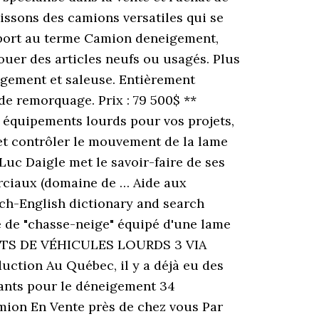
ssons des camions versatiles qui se
apport au terme Camion deneigement,
ouer des articles neufs ou usagés. Plus
igement et saleuse. Entièrement
e remorquage. Prix : 79 500$ **
 équipements lourds pour vos projets,
r et contrôler le mouvement de la lame
Luc Daigle met le savoir-faire de ses
erciaux (domaine de … Aide aux
ch-English dictionary and search
e de "chasse-neige" équipé d'une lame
 TOITS DE VÉHICULES LOURDS 3 VIA
on Au Québec, il y a déjà eu des
tants pour le déneigement 34
mion En Vente près de chez vous Par