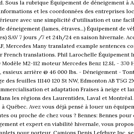
ed. Sous la rubrique Équipement de déneigement à A
nformations et les coordonnées des entreprises loca
eure avec une simplicité d'utilisation et une facili
de déneigement (lames, étraves...) Équipement de vé
les) SAV 7 jours /7 et 24h/24 en saison hivernale. 
AF, Mercedes Many translated example sentences co
r French translations. Phil Larochelle Équipement 
9 Modèle M2-112 moteur Mercedes Benz 12.8L - 370 H
 essieux arrière @ 46 000 lbs. - Déneigement - Tont
 des feuilles 11140 120 St NW, Edmonton AB T5G 2X8.
ommercialisation et adaptation Fraises à neige et l
ns les régions des Laurentides, Laval et Montréal.
 à Québec. Avez vous déjà pensé à louer un équipe
utes ou proche de chez vous ? Bennes: Bennes pour
ement et expert en viabilité hivernale, vous propo
plets pour porteur. Camions Denis Lefebvre Inc. se 