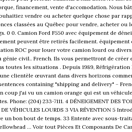
rque, financement, vente d'accomodation. Nous bâti
 souhaitiez vendre ou acheter quelque chose par r
onces classées au Québec pour vendre, acheter ou l
ags. 0 0. Camion Ford F550 avec équipement de déne
ement peuvent être retirés facilement. équipement d
ation ROC pour louer votre camion lourd ou divers
du génie civil.. French. Ils vous permettront de crée
 toutes les situations . Depuis 1989, Réfrigération 
d’une clientèle œuvrant dans divers horizons comm
entences containing "shipping and delivery" – Fren
un coup j'ai vu un camion orange qui est un véhicul
outes. Phone: (204) 233-7111. 4 DÉNEIGEMENT DES
 VÉHICULES LOURDS 3 VIA RÉVENTION 5 Introducti
ore un bon bout de temps. 33 Entente avec sous-trai
Yellowhead … Voir tout Pièces Et Composants De Ca