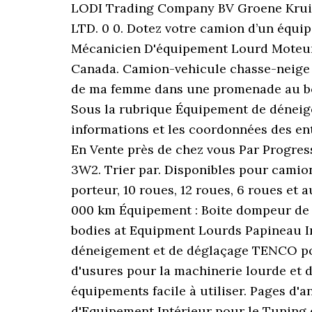
LODI Trading Company BV Groene Krui
LTD. 0 0. Dotez votre camion d’un équip
Mécanicien D'équipement Lourd Moteur 
Canada. Camion-vehicule chasse-neige d
de ma femme dans une promenade au bord
Sous la rubrique Équipement de déneig
informations et les coordonnées des ent
En Vente près de chez vous Par Progress
3W2. Trier par. Disponibles pour camio
porteur, 10 roues, 12 roues, 6 roues e
000 km Équipement : Boite dompeur de 14
bodies at Equipment Lourds Papineau I
déneigement et de déglaçage TENCO pour 
d'usures pour la machinerie lourde et 
équipements facile à utiliser. Pages d'
d'Equipement Intérieur pour le Tuning 