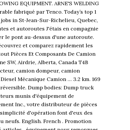
AN TOWING EQUIPMENT. ARNE'S WELDING
able fabriqué par Tenco. Today’s top 1
obs in St-Jean-Sur-Richelieu, Quebec,
tes et autoroutes J'étais en compagnie
r le pont au-dessus d'une autoroute.
écouvrez et comparez rapidement les
ir tout Pièces Et Composants De Camion
ne SW, Airdrie, Alberta, Canada T4B
racteur, camion dompeur, camion
r Diesel Mécanique Camion … 3.2 km. 169
e réversible. Dump bodies: Dump truck
ateurs munis d'équipement de
ent Inc., votre distributeur de pièces
implicité d'opération font d'eux des
u neufs. English. French . Promotion
5 articles . équipement pour remorques.