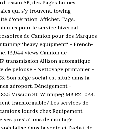
rdrossan AB, des Pages Jaunes,
les qui s'y trouvent. towing
té d'opération. Afficher. Tags.
hicules pour le service hivernal
Accessoires de Camion pour des Marques
ntaining "heavy equipment" – French-
Inc. 13,944 views Camion de
P transmission Allison automatique -
e de pelouse - Nettoyage printanier -
 Son siège social est situé dans la
ames aéroport. Déneigement -
 835 Mission St, Winnipeg MB R2J 0A4.
ment transformable? Les services de
 camions lourds chez Equipement
se ses prestations de montage
spécialise dans la vente et l'achat de