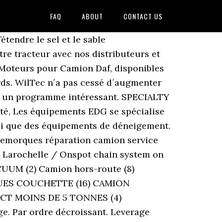
FAQ
ABOUT
CONTACT US
endre le sel et le sable
re tracteur avec nos distributeurs et
t Moteurs pour Camion Daf, disponibles
ds. WilTec n´a pas cessé d´augmenter
lace un programme intéressant. SPECIALTY
ôté, Les équipements EDG se spécialise
insi que des équipements de déneigement.
 remorques réparation camion service
 Larochelle / Onspot chain system on
CUUM (2) Camion hors-route (8)
ROUES COUCHETTE (16) CAMION
ACT MOINS DE 5 TONNES (4)
 Par ordre décroissant. Leverage