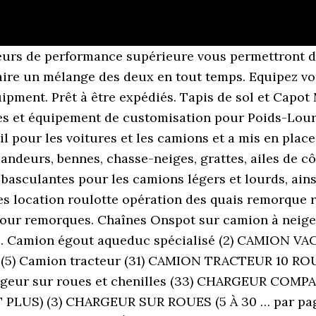
s de performance supérieure vous permettront d’ét
ire un mélange des deux en tout temps. Equipez vot
quipment. Prêt à être expédiés. Tapis de sol et Capo
s et équipement de customisation pour Poids-Lour
outil pour les voitures et les camions et a mis en p
ndeurs, bennes, chasse-neiges, grattes, ailes de c
es basculantes pour les camions légers et lourds, a
es location roulotte opération des quais remorque
our remorques. Chaînes Onspot sur camion à neige
04. Camion égout aqueduc spécialisé (2) CAMION VA
(5) Camion tracteur (31) CAMION TRACTEUR 10 
geur sur roues et chenilles (33) CHARGEUR COMP
US) (3) CHARGEUR SUR ROUES (5 À 30 … par page.