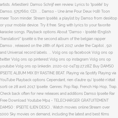
artists. Artiest(en): Damso Schrijf een review. Lyrics to 'Ipséité' by
Damso. 5757660; CD). ... Damso - Une âme Pour Deux (+18) Toon
meer Toon minder. Stream Ipséité, a playlist by Damso from desktop
or your mobile device. Try it free. Sing with lyrics to your favorite
karaoke songs. Playback options About “Damso - Ipséité (English
Translation)” Ipséité is the second album of the belgian rapper
Damso , released on the 28th of April 2017, under the Capitol , 92i
and Universal record labels. ... Volg ons op facebook Volg ons op
twitter Volg ons op pinterest Volg ons op instagram Volg ons op
youtube Volg ons op linkedin. 2020-02-04T19:27:28Z Buy DAMSO
IPSEITE ALBUM MIX BY RASTINE BEAT. Playing via Spotify Playing via
YouTube Playback options Cependant, rien d'autre qu' Ipséité n'était
sorti ce 28 avril 2017. Ipseite. Genres: Pop Rap, French Hip Hop, Trap.
Check back often for new releases and additions Damso Ipseite Rar
Free Download Youtube Mp4 - TELECHARGER GRATUITEMENT
DAMSO : IPSEITE (LIEN DESC) , Watch movies online.Stream over
1000 Sky movies on demand, including the latest and best films