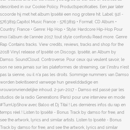
described in our Cookie Policy. Productspecificaties. Een jaar later
scoorde hij met het album Ipséité een nog grotere hit. Label: 92I -
5763819,Capitol Music France - 5763819 • Format: CD Album •
Country: France • Genre: Hip Hop • Style: Hardcore Hip-Hop Pour
moi l'album de l'année 2017, tout style confondu Read more. Genre
Rap Contains tracks. View credits, reviews, tracks and shop for the
2018 Vinyl release of Ipséité on Discogs. Ipséité, an Album by
Damso. SoundCloud. Controverse. Pour ceux qui veulent savoir, le
son ne sera jamais sur les plateformes de streaming, car l'instru n'est
pas la sienne, ou il n'a pas les droits. Sommige nummers van Damso
worden bekritiseerd vanwege hun gewelddadige en
vrouwonvriendelijke inhoud. 2-jun-2017 - Damso est passé par les
studios de la radio Generations (Paris) pour une interview en mode
#TurnUpShow avec Baloo et Dj Titaï ! Les dernières infos du rap en
temps réel ! Listen to Ipséité - Bonus Track by damso for free, and
see the artwork, lyrics and similar artists. Listen to Ipséité - Bonus
Track by damso for free, and see the artwork, lyrics and similar