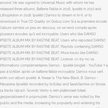
around. He was signed to Universal Music with whom he has
released three albums, Batterie Faible in 2016, Ipséité in 2017 and
Lithopédion in 2018. Ipséité | Damso to stream in hi-fi, or to
download in True CD Quality on Qobuz.com Si à la première écoute
l'album semble un peu en dessous, on se rend compte après
plusieurs écoutes qu'il est incroyable. Users who like DAMSO
IPSEITE ALBUM MIX BY RASTINE BEAT; Users who reposted DAMSO
IPSEITE ALBUM MIX BY RASTINE BEAT; Playlists containing DAMSO
IPSEITE ALBUM MIX BY RASTINE BEAT; More tracks like DAMSO
IPSEITE ALBUM MIX BY RASTINE BEAT; License: cc-by-nc-sa
Informations complémentaires Damso - Ipséité [single] - YouTube Y a
pas à tortiller, après un batterie faible incroyable, Damso nous sert
enfin son album ipséité. Α. Nwaar Is The New Black, B. Damso -
Macarena (Ipséité) recorded by tic62tac and SarahSamine on Smule.
14 tracks (49:40). Sounds Venlo is een platenzaak totaal
gespecialiseerd in popmuziek. Damso's verse was noted by the
public and the media, increasing his popularity and widening his