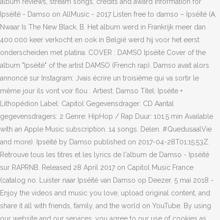
album reviews, stream songs, credits and award information for
Ipséité - Damso on AllMusic - 2017 Listen free to damso – Ipséité (Α.
Nwaar Is The New Black, B. Het album werd in Frankrijk meer dan
400.000 keer verkocht en ook in België werd hij voor het eerst
onderscheiden met platina. COVER : DAMSO Ipséité Cover of the
album "Ipséité" of the artist DAMSO (French rap). Damso avait alors
annoncé sur Instagram: Jvais écrire un troisième qui va sortir le
même jour ils vont voir flou . Artiest: Damso Titel: Ipséite +
Lithopédion Label: Capitol Gegevensdrager: CD Aantal
gegevensdragers: 2 Genre: HipHop / Rap Duur: 101.5 min Available
with an Apple Music subscription. 14 songs. Delen. #QuedusaalVie
and more). Ipséité by Damso published on 2017-04-28T01:15:53Z.
Retrouve tous les titres et les lyrics de l'album de Damso - Ipséité
sur RAPRNB. Released 28 April 2017 on Capitol Music France
(catalog no. Luister naar Ipséité van Damso op Deezer. 5 mai 2018 -
Enjoy the videos and music you love, upload original content, and
share it all with friends, family, and the world on YouTube. By using
our website and our services, you agree to our use of cookies as