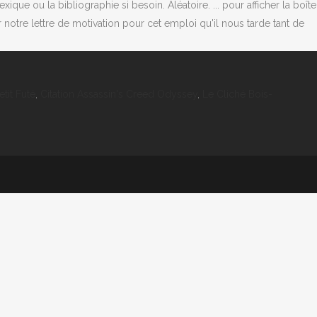
ue ou la bibliographie si besoin. Aléatoire. ... pour afficher la boîte
 notre lettre de motivation pour cet emploi qu'il nous tarde tant de
tit Futé
,
Citation Assassin's Creed Odyssey
,
Le Cliché Bois-