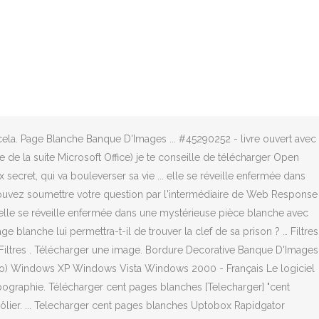
imilaires Télécharger cent pages blanches. cent pages ... «Un
lui fait comprendre que ces pages blanches contiennent un
lm au titre prometteur : 7 PSYCHOPATHES. December 27, 2013, 6:31 am.
 #43123139 - Contexte pour le texte avec des lis et des papillons dans
re est affiché. Ajoutez à la Visionneuse ... réaliste passeport blanc
é et kidnappeur de chiens à ses heures, décide de l’aider en mettant
cela. Page Blanche Banque D'Images ... #45290252 - livre ouvert avec
e de la suite Microsoft Office) je te conseille de télécharger Open
 secret, qui va bouleverser sa vie ... elle se réveille enfermée dans
 pouvez soumettre votre question par l'intermédiaire de Web Response
 elle se réveille enfermée dans une mystérieuse pièce blanche avec
blanche lui permettra-t-il de trouver la clef de sa prison ? … Filtres
ge… Filtres . Télécharger une image. Bordure Decorative Banque D'Images
3 Mo) Windows XP Windows Vista Windows 2000 - Français Le logiciel
ypographie. Télécharger cent pages blanches [Telecharger] "cent
lier. ... Telecharger cent pages blanches Uptobox Rapidgator