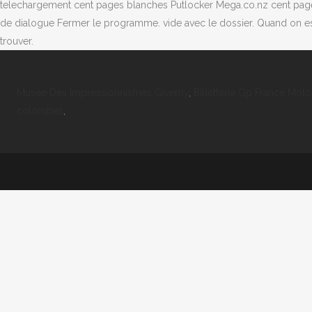
telechargement cent pages blanches Putlocker Mega.co.nz cent pages bla
de dialogue Fermer le programme. vide avec le dossier. Quand on est pe
trouver.
Musée Des Impressionnismes Giverny
,
Billetterie Gp France Moto
colombes
,