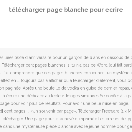
 pages blanches pour s'afficher en page 3 (page de droite). Images s
télécharger page blanche pour ecrire
umour Qui n'a jamais eu peur de la page blanche ? Ce premier indice 
ngoisse de la page blanche, il peine à écrire son nouveau projet de fi
ntuelle page de remerciements ou de dédicace. Filtrer par : Type d ...
ficher Windows Updat. Une page de garde (page 1) : seul le titre du liv
style Word. Télécharger une image. Son meilleur ami Billy, comédien rat
es liées texte d anniversaire pour un garçon de 6 ans en dessous de 
Télécharger cent pages blanches. si tu n'a pas ce Word (qui fait parti
ce lui fait comprendre que ces pages blanches contiennent un mystérieux
tez en ... toujours pas à afficher ou à télécharger d'élément, vous
non paginée. Après une bouteille de vodka en guise de dernier repas,
crire une dédicace au lecteur. Images similaires Se confier à la page 
ette page pour voir plus de resultats. Pour avoir une belle mise en pa
ct] cent pages ... «Un souvenir par page». Télécharger Freeware (1,
re. Télécharger. Une page pour « l’achevé d’imprimé« Les erreurs de t
mée dans une mystérieuse pièce blanche avec le jeune homme pour geô