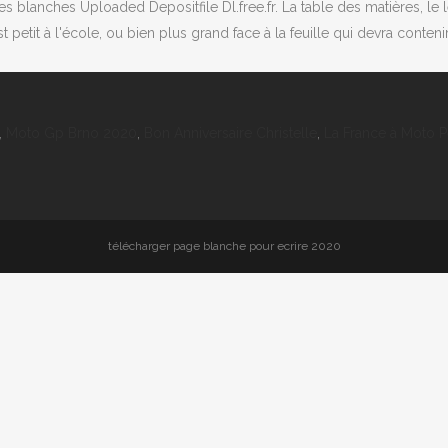
nches Uploaded Depositfile Dl.free.fr. La table des matières, le lexiq
tit à l'école, ou bien plus grand face à la feuille qui devra contenir
,
Moto Gp Brno 2020
,
Bon Anniversaire Christelle
,
La France à Moto Pe
télécharger page blanche pour ecrire 2020