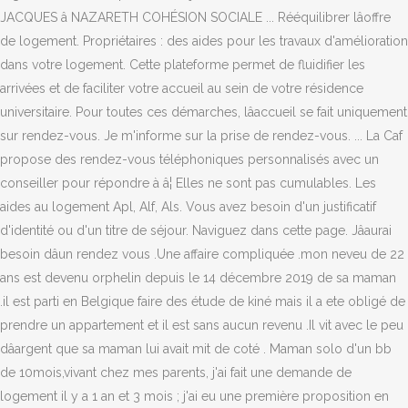
JACQUES â NAZARETH COHÉSION SOCIALE ... Rééquilibrer lâoffre
de logement. Propriétaires : des aides pour les travaux d'amélioration
dans votre logement. Cette plateforme permet de fluidifier les
arrivées et de faciliter votre accueil au sein de votre résidence
universitaire. Pour toutes ces démarches, lâaccueil se fait uniquement
sur rendez-vous. Je m'informe sur la prise de rendez-vous. ... La Caf
propose des rendez-vous téléphoniques personnalisés avec un
conseiller pour répondre à â¦ Elles ne sont pas cumulables. Les
aides au logement Apl, Alf, Als. Vous avez besoin d'un justificatif
d'identité ou d'un titre de séjour. Naviguez dans cette page. Jâaurai
besoin dâun rendez vous .Une affaire compliquée .mon neveu de 22
ans est devenu orphelin depuis le 14 décembre 2019 de sa maman
.il est parti en Belgique faire des étude de kiné mais il a ete obligé de
prendre un appartement et il est sans aucun revenu .Il vit avec le peu
dâargent que sa maman lui avait mit de coté . Maman solo d'un bb
de 10mois,vivant chez mes parents, j'ai fait une demande de
logement il y a 1 an et 3 mois ; j'ai eu une première proposition en