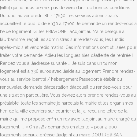
[ville] qui ne nous permet pas de vivre dans de bonnes conditions.
Du lundi au vendredi : 8h - 17h30 Les services administratifs
accueillent le public de 8h30 à 17h00 Je demande un rendez-vous à
l'élue logement. Gilles PRIARONE, lâAdjoint au Maire délégué à
lâUrbanisme, reçoit les administrés sur rendez-vous, les lundis
après-midis et vendredis matins. Ces informations sont utilisées pour
traiter votre demande. Adieu les longues files dâattente de rentrée !
Rendez vous à lâadresse suivante ... Je suis dans un t4 mon
logement est a 336 euros avec lâaide au logement. Prendre rendez-
vous au service identité / hébergement Passeport à établir ou
renouveler, demande dâattestation dâaccueil ou rendez-vous pour
une situation particulière. Vous devrez alors prendre rendez-vous au
préalable. toute les semaine je harcelais la mairie et les organismes
hlm de la ville courriers sur courrier et la j'ai recu une lettre de la
mairie qui me propose enfin un rdv avec l'adjoint au maire chargé du
logement. ... « On a 567 demandes en attente » pour 2 000
logements sociaux, précise lâadjoint au maire DOUTRE â SAINT-