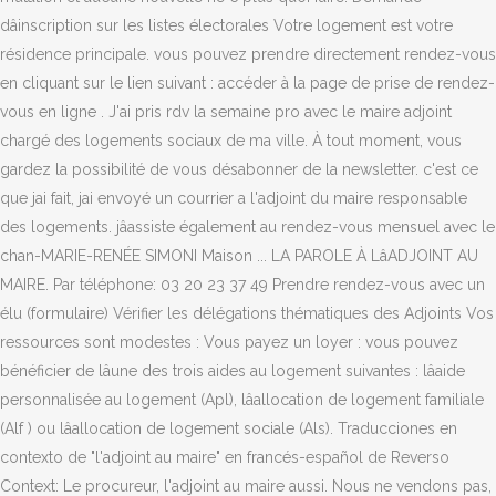
dâinscription sur les listes électorales Votre logement est votre
résidence principale. vous pouvez prendre directement rendez-vous
en cliquant sur le lien suivant : accéder à la page de prise de rendez-
vous en ligne . J'ai pris rdv la semaine pro avec le maire adjoint
chargé des logements sociaux de ma ville. À tout moment, vous
gardez la possibilité de vous désabonner de la newsletter. c'est ce
que jai fait, jai envoyé un courrier a l'adjoint du maire responsable
des logements. jâassiste également au rendez-vous mensuel avec le
chan-MARIE-RENÉE SIMONI Maison ... LA PAROLE À LâADJOINT AU
MAIRE. Par téléphone: 03 20 23 37 49 Prendre rendez-vous avec un
élu (formulaire) Vérifier les délégations thématiques des Adjoints Vos
ressources sont modestes : Vous payez un loyer : vous pouvez
bénéficier de lâune des trois aides au logement suivantes : lâaide
personnalisée au logement (Apl), lâallocation de logement familiale
(Alf ) ou lâallocation de logement sociale (Als). Traducciones en
contexto de "l'adjoint au maire" en francés-español de Reverso
Context: Le procureur, l'adjoint au maire aussi. Nous ne vendons pas,