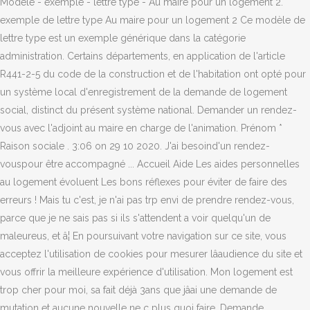
Modèle - exemple - lettre type - Au maire pour un logement 2.
exemple de lettre type Au maire pour un logement 2 Ce modèle de
lettre type est un exemple générique dans la catégorie
administration. Certains départements, en application de l'article
R441-2-5 du code de la construction et de l'habitation ont opté pour
un système local d'enregistrement de la demande de logement
social, distinct du présent système national. Demander un rendez-
vous avec l'adjoint au maire en charge de l'animation. Prénom *
Raison sociale . 3:06 on 29 10 2020. J'ai besoind'un rendez-
vouspour être accompagné ... Accueil Aide Les aides personnelles
au logement évoluent Les bons réflexes pour éviter de faire des
erreurs ! Mais tu c'est, je n'ai pas trp envi de prendre rendez-vous,
parce que je ne sais pas si ils s'attendent a voir quelqu'un de
maleureus, et â¦ En poursuivant votre navigation sur ce site, vous
acceptez l'utilisation de cookies pour mesurer lâaudience du site et
vous offrir la meilleure expérience d'utilisation. Mon logement est
trop cher pour moi, sa fait déjà 3ans que jâai une demande de
mutation et aucune nouvelle ne c plus quoi faire. Demande