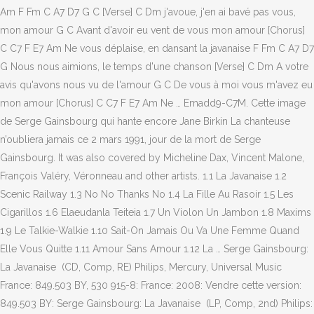
Am F Fm C A7 D7 G C [Verse] C Dm j'avoue, j'en ai bavé pas vous,
mon amour G C Avant d'avoir eu vent de vous mon amour [Chorus]
C C7 F E7 Am Ne vous déplaise, en dansant la javanaise F Fm C A7 D7
G Nous nous aimions, le temps d'une chanson [Verse] C Dm A votre
avis qu'avons nous vu de l'amour G C De vous à moi vous m'avez eu
mon amour [Chorus] C C7 F E7 Am Ne … Emadd9-C7M. Cette image
de Serge Gainsbourg qui hante encore Jane Birkin La chanteuse
n’oubliera jamais ce 2 mars 1991, jour de la mort de Serge
Gainsbourg. It was also covered by Micheline Dax, Vincent Malone,
François Valéry, Véronneau and other artists. 1.1 La Javanaise 1.2
Scenic Railway 1.3 No No Thanks No 1.4 La Fille Au Rasoir 1.5 Les
Cigarillos 1.6 Elaeudanla Teiteia 1.7 Un Violon Un Jambon 1.8 Maxims
1.9 Le Talkie-Walkie 1.10 Sait-On Jamais Ou Va Une Femme Quand
Elle Vous Quitte 1.11 Amour Sans Amour 1.12 La … Serge Gainsbourg:
La Javanaise ‎ (CD, Comp, RE) Philips, Mercury, Universal Music
France: 849.503 BY, 530 915-8: France: 2008: Vendre cette version:
849.503 BY: Serge Gainsbourg: La Javanaise ‎ (LP, Comp, 2nd) Philips: