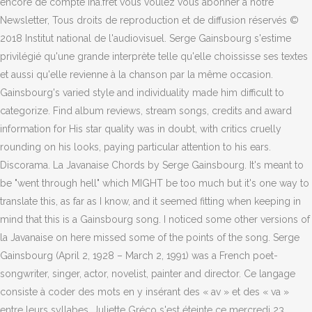
encore de compte ina.fret vous voulez vous abonner à notre
Newsletter, Tous droits de reproduction et de diffusion réservés ©
2018 Institut national de l'audiovisuel. Serge Gainsbourg s'estime
privilégié qu'une grande interprète telle qu'elle choississe ses textes
et aussi qu'elle revienne à la chanson par la même occasion.
Gainsbourg's varied style and individuality made him difficult to
categorize. Find album reviews, stream songs, credits and award
information for His star quality was in doubt, with critics cruelly
rounding on his looks, paying particular attention to his ears.
Discorama. La Javanaise Chords by Serge Gainsbourg. It's meant to
be "went through hell" which MIGHT be too much but it's one way to
translate this, as far as I know, and it seemed fitting when keeping in
mind that this is a Gainsbourg song. I noticed some other versions of
la Javanaise on here missed some of the points of the song. Serge
Gainsbourg (April 2, 1928 – March 2, 1991) was a French poet-
songwriter, singer, actor, novelist, painter and director. Ce langage
consiste à coder des mots en y insérant des « av » et des « va »
entre leurs syllabes. Juliette Gréco s'est éteinte ce mercredi 23