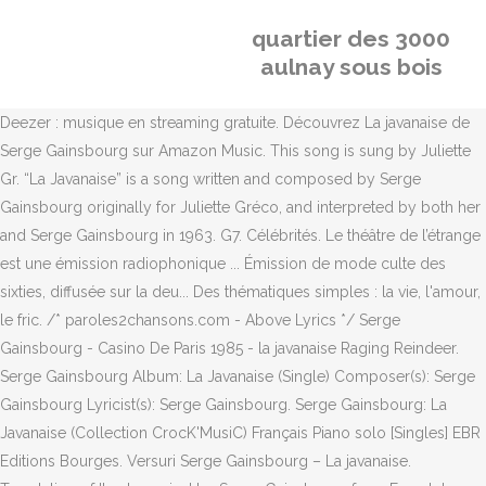
quartier des 3000
aulnay sous bois
Deezer : musique en streaming gratuite. Découvrez La javanaise de
Serge Gainsbourg sur Amazon Music. This song is sung by Juliette
Gr. “La Javanaise” is a song written and composed by Serge
Gainsbourg originally for Juliette Gréco, and interpreted by both her
and Serge Gainsbourg in 1963. G7. Célébrités. Le théâtre de l’étrange
est une émission radiophonique ... Émission de mode culte des
sixties, diffusée sur la deu... Des thématiques simples : la vie, l'amour,
le fric. /* paroles2chansons.com - Above Lyrics */ Serge
Gainsbourg - Casino De Paris 1985 - la javanaise Raging Reindeer.
Serge Gainsbourg Album: La Javanaise (Single) Composer(s): Serge
Gainsbourg Lyricist(s): Serge Gainsbourg. Serge Gainsbourg: La
Javanaise (Collection CrocK'MusiC) Français Piano solo [Singles] EBR
Editions Bourges. Versuri Serge Gainsbourg – La javanaise.