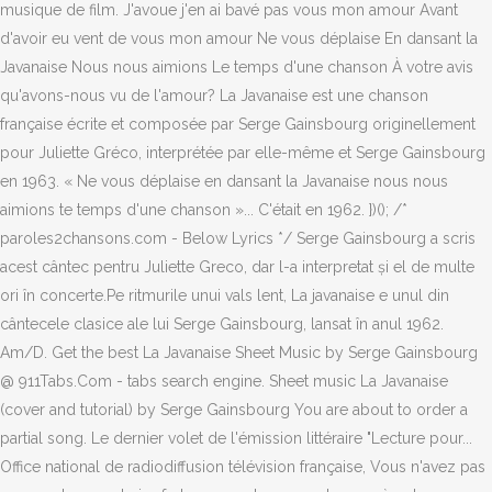
musique de film. J'avoue j'en ai bavé pas vous mon amour Avant
d'avoir eu vent de vous mon amour Ne vous déplaise En dansant la
Javanaise Nous nous aimions Le temps d'une chanson À votre avis
qu'avons-nous vu de l'amour? La Javanaise est une chanson
française écrite et composée par Serge Gainsbourg originellement
pour Juliette Gréco, interprétée par elle-même et Serge Gainsbourg
en 1963. « Ne vous déplaise en dansant la Javanaise nous nous
aimions te temps d'une chanson »... C'était en 1962. })(); /*
paroles2chansons.com - Below Lyrics */ Serge Gainsbourg a scris
acest cântec pentru Juliette Greco, dar l-a interpretat și el de multe
ori în concerte.Pe ritmurile unui vals lent, La javanaise e unul din
cântecele clasice ale lui Serge Gainsbourg, lansat în anul 1962.
Am/D. Get the best La Javanaise Sheet Music by Serge Gainsbourg
@ 911Tabs.Com - tabs search engine. Sheet music La Javanaise
(cover and tutorial) by Serge Gainsbourg You are about to order a
partial song. Le dernier volet de l'émission littéraire "Lecture pour...
Office national de radiodiffusion télévision française, Vous n'avez pas