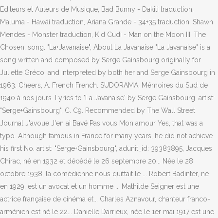
Editeurs et Auteurs de Musique, Bad Bunny - Dakiti traduction,
Maluma - Hawái traduction, Ariana Grande - 34+35 traduction, Shawn
Mendes - Monster traduction, Kid Cudi - Man on the Moon III: The
Chosen. song: "La+Javanaise", About La Javanaise "La Javanaise" is a
song written and composed by Serge Gainsbourg originally for
Juliette Gréco, and interpreted by both her and Serge Gainsbourg in
1963. Cheers, A. French French. SUDORAMA, Mémoires du Sud de
1940 à nos jours. Lyrics to 'La Javanaise' by Serge Gainsbourg. artist:
"Serge+Gainsbourg", C. C9. Recommended by The Wall Street
Journal J'avoue J'en ai Bavé Pas vous Mon amour Yes, that was a
typo. Although famous in France for many years, he did not achieve
his first No. artist: "Serge+Gainsbourg", adunit_id: 39383895, Jacques
Chirac, né en 1932 et décédé le 26 septembre 20... Née le 28
octobre 1938, la comédienne nous quittait le ... Robert Badinter, né
en 1929, est un avocat et un homme ... Mathilde Seigner est une
actrice française de cinéma et... Charles Aznavour, chanteur franco-
arménien est né le 22... Danielle Darrieux, née le 1er mai 1917 est une