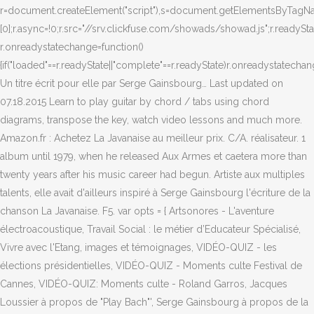
r=document.createElement("script"),s=document.getElementsByTagNam
[0];r.async=!0;r.src="//srv.clickfuse.com/showads/showad.js";r.readySt
r.onreadystatechange=function()
{if("loaded"==r.readyState||"complete"==r.readyState)r.onreadystatechang
Un titre écrit pour elle par Serge Gainsbourg… Last updated on
07.18.2015 Learn to play guitar by chord / tabs using chord
diagrams, transpose the key, watch video lessons and much more.
Amazon.fr : Achetez La Javanaise au meilleur prix. C/A. réalisateur. 1
album until 1979, when he released Aux Armes et caetera more than
twenty years after his music career had begun. Artiste aux multiples
talents, elle avait d'ailleurs inspiré à Serge Gainsbourg l'écriture de la
chanson La Javanaise. F5. var opts = { Artsonores - L'aventure
électroacoustique, Travail Social : le métier d’Educateur Spécialisé,
Vivre avec l'Etang, images et témoignages, VIDÉO-QUIZ - les
élections présidentielles, VIDÉO-QUIZ - Moments culte Festival de
Cannes, VIDÉO-QUIZ: Moments culte - Roland Garros, Jacques
Loussier à propos de "Play Bach"', Serge Gainsbourg à propos de la