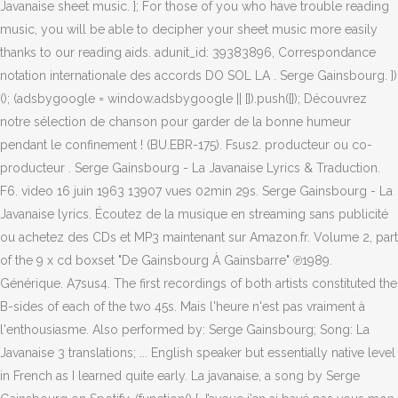
Javanaise sheet music. }; For those of you who have trouble reading
music, you will be able to decipher your sheet music more easily
thanks to our reading aids. adunit_id: 39383896, Correspondance
notation internationale des accords DO SOL LA . Serge Gainsbourg. })
(); (adsbygoogle = window.adsbygoogle || []).push({}); Découvrez
notre sélection de chanson pour garder de la bonne humeur
pendant le confinement ! (BU.EBR-175). Fsus2. producteur ou co-
producteur . Serge Gainsbourg - La Javanaise Lyrics & Traduction.
F6. video 16 juin 1963 13907 vues 02min 29s. Serge Gainsbourg - La
Javanaise lyrics. Écoutez de la musique en streaming sans publicité
ou achetez des CDs et MP3 maintenant sur Amazon.fr. Volume 2, part
of the 9 x cd boxset "De Gainsbourg À Gainsbarre" ℗1989.
Générique. A7sus4. The first recordings of both artists constituted the
B-sides of each of the two 45s. Mais l'heure n'est pas vraiment à
l'enthousiasme. Also performed by: Serge Gainsbourg; Song: La
Javanaise 3 translations; ... English speaker but essentially native level
in French as I learned quite early. La javanaise, a song by Serge