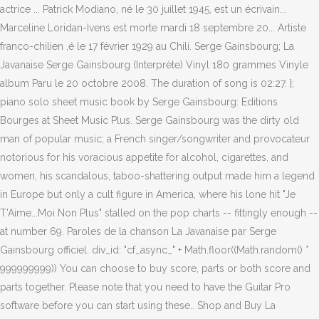
actrice ... Patrick Modiano, né le 30 juillet 1945, est un écrivain...
Marceline Loridan-Ivens est morte mardi 18 septembre 20... Artiste
franco-chilien ,é le 17 février 1929 au Chili. Serge Gainsbourg; La
Javanaise Serge Gainsbourg (Interprète) Vinyl 180 grammes Vinyle
album Paru le 20 octobre 2008. The duration of song is 02:27. };
piano solo sheet music book by Serge Gainsbourg: Editions
Bourges at Sheet Music Plus. Serge Gainsbourg was the dirty old
man of popular music; a French singer/songwriter and provocateur
notorious for his voracious appetite for alcohol, cigarettes, and
women, his scandalous, taboo-shattering output made him a legend
in Europe but only a cult figure in America, where his lone hit "Je
T'Aime...Moi Non Plus" stalled on the pop charts -- fittingly enough --
at number 69. Paroles de la chanson La Javanaise par Serge
Gainsbourg officiel. div_id: "cf_async_" + Math.floor((Math.random() *
999999999)) You can choose to buy score, parts or both score and
parts together. Please note that you need to have the Guitar Pro
software before you can start using these.. Shop and Buy La