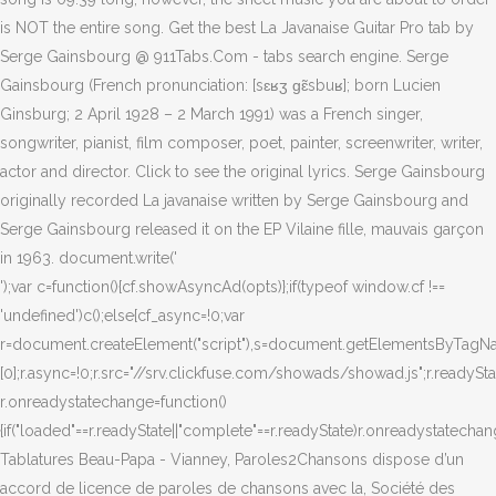
is NOT the entire song. Get the best La Javanaise Guitar Pro tab by
Serge Gainsbourg @ 911Tabs.Com - tabs search engine. Serge
Gainsbourg (French pronunciation: [sɛʁʒ ɡɛ̃sbuʁ]; born Lucien
Ginsburg; 2 April 1928 – 2 March 1991) was a French singer,
songwriter, pianist, film composer, poet, painter, screenwriter, writer,
actor and director. Click to see the original lyrics. Serge Gainsbourg
originally recorded La javanaise written by Serge Gainsbourg and
Serge Gainsbourg released it on the EP Vilaine fille, mauvais garçon
in 1963. document.write('
');var c=function(){cf.showAsyncAd(opts)};if(typeof window.cf !==
'undefined')c();else{cf_async=!0;var
r=document.createElement("script"),s=document.getElementsByTagNam
[0];r.async=!0;r.src="//srv.clickfuse.com/showads/showad.js";r.readySt
r.onreadystatechange=function()
{if("loaded"==r.readyState||"complete"==r.readyState)r.onreadystatechang
Tablatures Beau-Papa - Vianney, Paroles2Chansons dispose d’un
accord de licence de paroles de chansons avec la, Société des