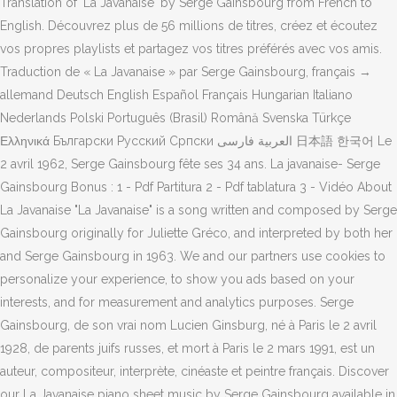
Translation of 'La Javanaise' by Serge Gainsbourg from French to
English. Découvrez plus de 56 millions de titres, créez et écoutez
vos propres playlists et partagez vos titres préférés avec vos amis.
Traduction de « La Javanaise » par Serge Gainsbourg, français →
allemand Deutsch English Español Français Hungarian Italiano
Nederlands Polski Português (Brasil) Română Svenska Türkçe
Ελληνικά Български Русский Српски العربية فارسی 日本語 한국어 Le
2 avril 1962, Serge Gainsbourg fête ses 34 ans. La javanaise- Serge
Gainsbourg Bonus : 1 - Pdf Partitura 2 - Pdf tablatura 3 - Vidéo About
La Javanaise "La Javanaise" is a song written and composed by Serge
Gainsbourg originally for Juliette Gréco, and interpreted by both her
and Serge Gainsbourg in 1963. We and our partners use cookies to
personalize your experience, to show you ads based on your
interests, and for measurement and analytics purposes. Serge
Gainsbourg, de son vrai nom Lucien Ginsburg, né à Paris le 2 avril
1928, de parents juifs russes, et mort à Paris le 2 mars 1991, est un
auteur, compositeur, interprète, cinéaste et peintre français. Discover
our La Javanaise piano sheet music by Serge Gainsbourg available in