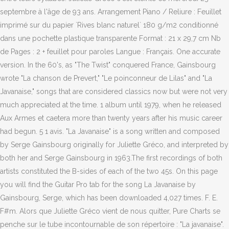
septembre à l'âge de 93 ans. Arrangement Piano / Reliure : Feuillet
imprimé sur du papier `Rives blanc naturel` 180 g/m2 conditionné
dans une pochette plastique transparente Format : 21 x 29,7 cm Nb
de Pages : 2 + feuillet pour paroles Langue : Français. One accurate
version. In the 60's, as "The Twist" conquered France, Gainsbourg
wrote "La chanson de Prevert," "Le poinconneur de Lilas" and "La
Javanaise," songs that are considered classics now but were not very
much appreciated at the time. 1 album until 1979, when he released
Aux Armes et caetera more than twenty years after his music career
had begun. 5 1 avis. "La Javanaise" is a song written and composed
by Serge Gainsbourg originally for Juliette Gréco, and interpreted by
both her and Serge Gainsbourg in 1963.The first recordings of both
artists constituted the B-sides of each of the two 45s. On this page
you will find the Guitar Pro tab for the song La Javanaise by
Gainsbourg, Serge, which has been downloaded 4,027 times. F. E.
F#m. Alors que Juliette Gréco vient de nous quitter, Pure Charts se
penche sur le tube incontournable de son répertoire : "La javanaise".