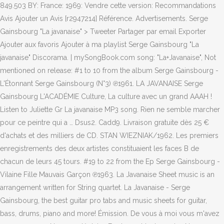
849.503 BY: France: 1969: Vendre cette version: Recommandations
Avis Ajouter un Avis [r2947214] Référence. Advertisements. Serge
Gainsbourg "La javanaise" > Tweeter Partager par email Exporter
Ajouter aux favoris Ajouter à ma playlist Serge Gainsbourg "La
javanaise" Discorama. | mySongBook.com song: "La+Javanaise", Not
mentioned on release: #1 to 10 from the album Serge Gainsbourg -
L'Étonnant Serge Gainsbourg (N°3) ℗1961. LA JAVANAISE Serge
Gainsbourg L'ACADÉMIE Culture, La culture avec un grand AAAH !
Listen to Juliette Gr La javanaise MP3 song. Rien ne semble marcher
pour ce peintre qui a … Dsus2. Cadd9. Livraison gratuite dès 25 €
d'achats et des milliers de CD. STAN WIEZNIAK/1962. Les premiers
enregistrements des deux artistes constituaient les faces B de
chacun de leurs 45 tours. #19 to 22 from the Ep Serge Gainsbourg -
Vilaine Fille Mauvais Garçon ℗1963. La Javanaise Sheet music is an
arrangement written for String quartet. La Javanaise - Serge
Gainsbourg, the best guitar pro tabs and music sheets for guitar,
bass, drums, piano and more! Émission. De vous à moi vous m'avez