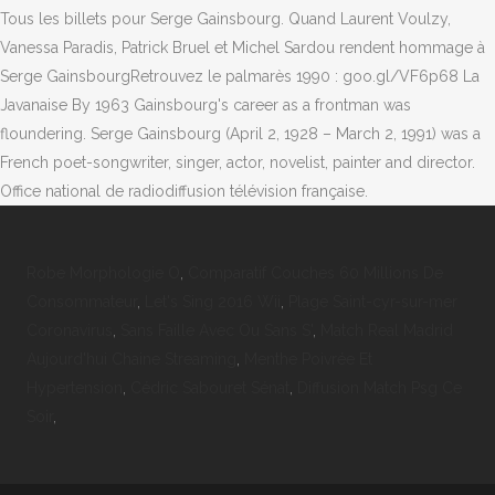
Tous les billets pour Serge Gainsbourg. Quand Laurent Voulzy,
Vanessa Paradis, Patrick Bruel et Michel Sardou rendent hommage à
Serge GainsbourgRetrouvez le palmarès 1990 : goo.gl/VF6p68 La
Javanaise By 1963 Gainsbourg's career as a frontman was
floundering. Serge Gainsbourg (April 2, 1928 – March 2, 1991) was a
French poet-songwriter, singer, actor, novelist, painter and director.
Office national de radiodiffusion télévision française.
Robe Morphologie O
,
Comparatif Couches 60 Millions De
Consommateur
,
Let's Sing 2016 Wii
,
Plage Saint-cyr-sur-mer
Coronavirus
,
Sans Faille Avec Ou Sans S'
,
Match Real Madrid
Aujourd'hui Chaine Streaming
,
Menthe Poivrée Et
Hypertension
,
Cédric Sabouret Sénat
,
Diffusion Match Psg Ce
Soir
,