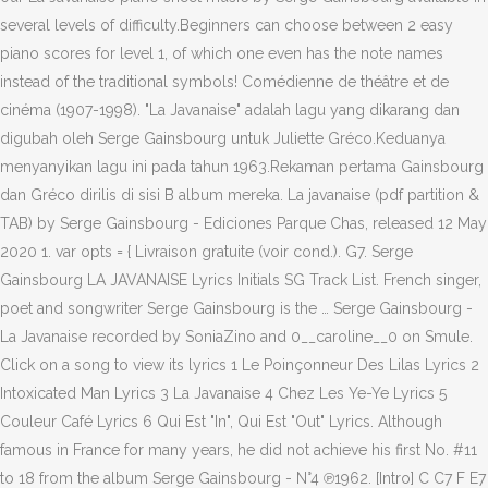
several levels of difficulty.Beginners can choose between 2 easy
piano scores for level 1, of which one even has the note names
instead of the traditional symbols! Comédienne de théâtre et de
cinéma (1907-1998). "La Javanaise" adalah lagu yang dikarang dan
digubah oleh Serge Gainsbourg untuk Juliette Gréco.Keduanya
menyanyikan lagu ini pada tahun 1963.Rekaman pertama Gainsbourg
dan Gréco dirilis di sisi B album mereka. La javanaise (pdf partition &
TAB) by Serge Gainsbourg - Ediciones Parque Chas, released 12 May
2020 1. var opts = { Livraison gratuite (voir cond.). G7. Serge
Gainsbourg LA JAVANAISE Lyrics Initials SG Track List. French singer,
poet and songwriter Serge Gainsbourg is the … Serge Gainsbourg -
La Javanaise recorded by SoniaZino and 0__caroline__0 on Smule.
Click on a song to view its lyrics 1 Le Poinçonneur Des Lilas Lyrics 2
Intoxicated Man Lyrics 3 La Javanaise 4 Chez Les Ye-Ye Lyrics 5
Couleur Café Lyrics 6 Qui Est "In", Qui Est "Out" Lyrics. Although
famous in France for many years, he did not achieve his first No. #11
to 18 from the album Serge Gainsbourg - N°4 ℗1962. [Intro] C C7 F E7