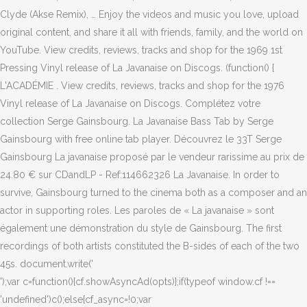
Clyde (Akse Remix), … Enjoy the videos and music you love, upload
original content, and share it all with friends, family, and the world on
YouTube. View credits, reviews, tracks and shop for the 1969 1st
Pressing Vinyl release of La Javanaise on Discogs. (function() {
L'ACADÉMIE . View credits, reviews, tracks and shop for the 1976
Vinyl release of La Javanaise on Discogs. Complétez votre
collection Serge Gainsbourg. La Javanaise Bass Tab by Serge
Gainsbourg with free online tab player. Découvrez le 33T Serge
Gainsbourg La javanaise proposé par le vendeur rarissime au prix de
24.80 € sur CDandLP - Ref:114662326 La Javanaise. In order to
survive, Gainsbourg turned to the cinema both as a composer and an
actor in supporting roles. Les paroles de « La javanaise » sont
également une démonstration du style de Gainsbourg. The first
recordings of both artists constituted the B-sides of each of the two
45s. document.write('
');var c=function(){cf.showAsyncAd(opts)};if(typeof window.cf !==
'undefined')c();else{cf_async=!0;var