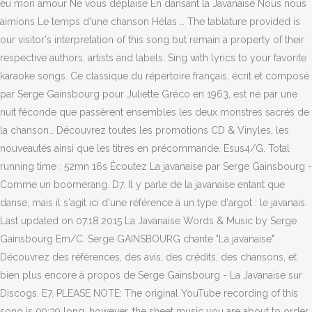
eu mon amour Ne vous déplaise En dansant la Javanaise Nous nous
aimions Le temps d'une chanson Hélas … The tablature provided is
our visitor's interpretation of this song but remain a property of their
respective authors, artists and labels. Sing with lyrics to your favorite
karaoke songs. Ce classique du répertoire français, écrit et composé
par Serge Gainsbourg pour Juliette Gréco en 1963, est né par une
nuit féconde que passèrent ensembles les deux monstres sacrés de
la chanson… Découvrez toutes les promotions CD & Vinyles, les
nouveautés ainsi que les titres en précommande. Esus4/G. Total
running time : 52mn 16s Écoutez La javanaise par Serge Gainsbourg -
Comme un boomerang. D7. Il y parle de la javanaise entant que
danse, mais il s'agit ici d'une référence à un type d'argot : le javanais.
Last updated on 07.18.2015 La Javanaise Words & Music by Serge
Gainsbourg Em/C. Serge GAINSBOURG chante "La javanaise".
Découvrez des références, des avis, des crédits, des chansons, et
bien plus encore à propos de Serge Gainsbourg - La Javanaise sur
Discogs. E7. PLEASE NOTE: The original YouTube recording of this
song is 09:39 long, however, the sheet music you are about to order