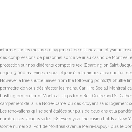
Casino De Montreal este cel mai mare cazino din Canada. Nos employés sont tenus à des mesures d’hygiène strictes pour vous offrir un service des plus sécuritaires. Échange de devises étrangères (dollar américain et euro) - Fermé, Encaissement des coupons émis par les machines à sous. Jean-Drapeau Montreal Metro 12 min. Les machines à sous sont activées de manière à assurer la distanciation physique entre chaque client. Un service de voiturier intérieur est aussi offert. 2020 Boujour Minoucat, merci pour votre appréciation et pour votre avis, nous allons transmettre votre gentil commentaire sur le serveur ainsi que votre suggestion concernant (oeuf bacon) au service de la Restauration pour qu'il en prenne connaissance. Le comptoir des caisses est équipé de panneaux de protection. Green Policy; website 514-392-2709 1 800-665-2274 map view. L’utilisation des portes automatiques est privilégiée, s’il y a lieu. Les commerces des centres d'achat devront attendre alors que les autorités donnent le feu vert à la réouverture des magasins de détail qui possèdent une porte extérieure indépendante. He picked 19 of the 20 winning numbers three times in a row. Nous restons en communication avec vous pour vous informer sur les mesures d’hygiène et de distanciation physique mises en place dans nos casinos ainsi que dans nos salons de jeux lors de la reprise de nos activités. La Société des casinos confirme que des compressions de personnel sont à venir au casino de Montréal et probablement aussi à celui du Lac-Leamy. Pour assurer votre sécurité et celle de nos employés, nous avons installé des panneaux de protection sur nos différents comptoirs (ex. (Boarding on Saint-Jacques), This page was last edited on 1 October 2020, at 06:51. Le Casino de Montréal compte neuf étages où l’on retrouve plus de 150 tables de jeu, 3 000 machines à sous et jeux électroniques ainsi que l’un des plus grands jeux de Keno en Amérique. Parc Jean-Drapeau. Les boutons du panneau de contrôle sont nettoyés toutes les heures. However, a free shuttle leaves from the following points:[7], Shuttle timings to and from the casino are from 12:40 PM to 22:40 PM. Une station de désinfectant est placée à côté des guichets pour vous permettre de vous désinfecter les mains. Car Hire See all Montreal car hire. Notez que des mesures ont été mises en place pour s’assurer que les jetons utilisés sont lavés une fois par jour. Experience the bustling city center of Montreal, steps from Bell Centre and St. Catherine's Street and close to attractions like The Underground City and The Montreal Museum of Fine Arts. Ce sera bientôt la fin pour le campement de la rue Notre-Dame, où des citoyens sans logement se sont installés au cours des derniers mois, faute de mieux. The unique feature of the casino is their numerous windows and low ceiling. Les rénovations qui se sont étalées sur plus de deux ans et la pandémie de COVID-19 auront eu raison de certaines boutiques, qui ont décidé de mettre la clé sous la porte, laissant en héritage de nombreuses façades vides. [18] Every year, the casino holds a New Year's party which lasts from the afternoon all the way to the morning of the next day. Tous droits réservés. Prenez l’autoroute Bonaventure (sortie numéro 2, Port de Montréal/avenue Pierre-Dupuy), puis le pont de la Concorde. L'Atelier de Joël Robuchon - Montréal (180) 2 min. The o