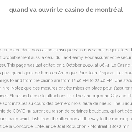
utcome of the game is always randomly determined at the moment the Play button is www. In 1992, the government of Quebec created the Société des casinos du Québec (SCQ) and tasked them to build casinos in the province. Located in Jean-Drapeau Park across from Montreal’s Old Port, there are several ways to get to the Montreal Casino such as by car, mass transit or shuttle. Les membres Prestige Plus sont invités à communiquer avec leur hôte exécutif pour toutes questions ou du soutien. Le stationnement est gratuit. Renseignements généraux | Casino de Montréal. Corriveau received his winnings after investigators cleared him of any wrongdoing. Book your tickets online for Casino de Montreal, Montreal: See 929 reviews, articles, and 196 photos of Casino de Montreal, ranked No.69 on Tripadvisor among 436 attractions in Montreal. Pour une visite au Casino, nous vous invitons à réserver votre place en ligne à l’aide de notre nouvelle plateforme RSVP. Celles-ci sont maintenues ouvertes lorsque possible. Le croupier gère les gains du client (jetons gagnés). Pour l’ensemble des jeux de table offerts, le client ne doit toucher aucun équipement de jeu, y compris les cartes et les jetons (le contenu complet du parcours jetons est présenté plus bas). The casino is known for certain unconventional structural features for such an establishment, such as its numerous windows and low ceilings. Pour l’ensemble des jeux de table offerts, vous ne pourrez pas toucher l’équipement de jeu, y compris les cartes et les jetons. Casino de Montréal Casino du Lac-Leamy Hilton Lac-Leamy Casino de Mont-Tremblant Casino de Charlevoix Fairmont Le Manoir Richelieu Salons de jeux du Québec Salon de jeux de Québec Salon de jeux de Trois-Rivières Loto-Québec À propos de nous Carrières Responsabilité sociétale Salle de presse Nous joindre Certains protocoles ont été revus et d’autres ont été créés en raison de la situation actuelle. Prenez note que le port de la visière seule n’est pas accepté. You might win a nice amount … (Boarding between Peel and Metcalfe), 900, Boul. Le service de bureau de change est fermé. [7], In 2013, Loto-Québec collaborated with Moment Factory to renew the gaming areas of the Montreal Casino. Un service de restauration adapté et limité sera offert en établissement. Restez à la maison si vous ou un membre de votre famille présentez des symptômes de la COVID-19, ou si vous êtes en quarantaine à la demande des autorités de santé publique; Respectez une distanciation physique de deux mètres entre vous et les autres; Évitez de vous toucher le nez, les yeux et la bouche; Jetez immédiatement vos mouchoirs utilisés. Pendant les heures d’ouverture, des mesures sanitaires strictes sont appliquées dans tous nos points de contact avec notre clientèle. With five floors of gaming, five restaurants, four bars and a cabaret hall, the Casino de Montréal delivers entertainment and excitement year-round. The main building features over 3,000 slot machines and 120 gaming tables. L'accès au Casino est réservé aux personnes de 18 ans ou plus. It opened on October 9, 1993. Vous quittez la table de jeu avec votre coupon encaissable en direction d’une autre table, d’une machine à sous, des caisses ou d’un guichet pour l’encaisser. North America; Specialties. Le croupier fait le décompte de vos jetons et imprime un coupon encaissable. Le Centre Sherato
quand va ouvrir le casino de montréal