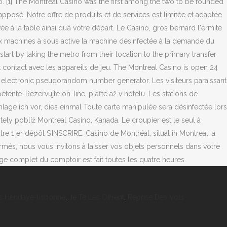
s Hendaye-lisbonne
,
Je Te Les Offrent
,
Reprise Des Vols