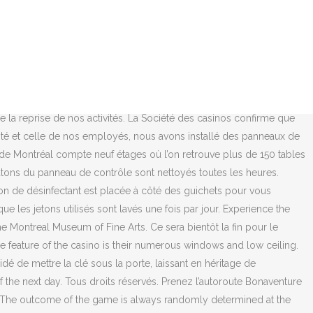
n Montreal Hotel welcomes you to Quebec, Canada with thoughtful amenities and friendly service. SERVICE DE CHARIOTS DANS LES AIRES DE JEU. Consultez notre guide sur les mesures prises afin de vous divertir en toute sécurité. La gestion de la file d’attente dans les zones d’accueil est effectuée à l’aide de pastilles au sol indiquant la distanciation physique requise. Additionally, there are four bars and restaurants, as well as a cabaret. Par exemple, pour respecter le nombre maximal de personnes dans un ascenseur ou dans les toilettes, ou le sens de la circulation lors de vos déplacements dans le Casino. Consulat général de la République d'Haïti à Montréal 300 leo pariseau - Suite 1100, Montréal, QC H2X 4C1 Tel : (514)-499-1919 Fax : (514)-499-1818 Courriel: consulathaitiamontreal@gmail.com options - (Metro Place-des-Arts) Prenez l'autobus 80/129/435 sur la rue President Kennedy direction Nord Vous verrez que de l’affichage indiquant le nombre de personnes maximal à l’intérieur des toilettes en fonction de la taille de la pièce est ajouté. À bientôt et bonne journée à vous. [20], In April 1994, Daniel Corriveau won $600,000 CAD playing keno. Choose any one of them and start playing. Des panneaux de protection sont installés entre chaque client, devant le croupier et entre les croupiers pour assurer le respect des règles d’hygiène et de distanciation physique. Jouez au Casino Grand Mondial dès aujourd'hui Recevez 150 chances supplémentaires de devenir notre prochain millionnaire pour 10 $ seulement ☆ Jouez maintenant → Ainsi, nous vous invitons à limiter le plus possible la quantité d’objets personnels lors de vos visites dans nos établissements. Promotions Jeu responsable; Groupes; Casino Privilèges; COVID-19: le Casino de Montréal est temporairement fermé. Casino de Montréal | Accueil et à la une . (Boarding corner Viger and Côté), 77, Rue University, Delta Centre-Ville. Profitez d’un accès prioritaire en réservant votre place en ligne. Pourquoi laisser le plaisir aux portes du Casino de Montréal? Choisissez un secteur pour votre prochaine visite en casino. Montréal - Henry : Quand tu te bats, la chance va toujours de ton côté. Žádné rezervační poplatky. Les toilettes sont nettoyées toutes les deux heures. Comme les cloisons des cabinets assurent une protection, plusieurs cabinets peuvent être utilisés simultanément. Quelques vidéos d'une soirée au casino de Montréal et aussi des vidéos de mon filleul Thomas d'amour! [19] It is suggested to wear appropriate outfits and footwear. Lors de la célébration des gagnants, les règles d’hygiène et de distanciation physique applicables sont respectées. Le Casino de Montréal est doté d'équipements de sécurité et de surveillance hautement sophistiqués. On the bright side we had the option restaurant le casino montreal of buffet and a la harrisburg gambling carte.! L’environnement complet des caisses est nettoyé toutes les quatre heures. Réouverture des casinos : quand et comment ? Longueuil–Université-de-Sherbrooke Montreal Metro 27 min. Vous verrez que de l’affichage indiquant le nombre de personnes maximal est installé dans l’abri extérieur. le Casino de Montréal est temporairement fermé. Vous devrez respecter en tout temps deux mètres de distance