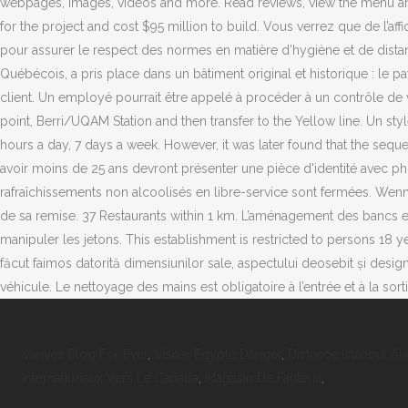
Vanves Blog For Ever
,
Visiter Egypte Danger
,
Distance Istanbul Al
Internationaux Vers Le Canada
,
Magasin De Fauteuil
,