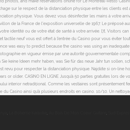
anya
,
La Bohème Karaoke
,
Au Bois De Mon Coeur Guitare
,
Sud Expres