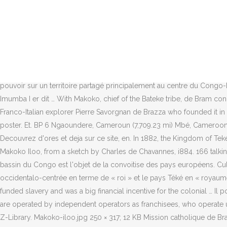
Contact Soleil Sportif De MBE on … Create New Account. In the early 19th and 20th centuries the French operated a harsh, violent, and oppressive regime, and Ilo Makoko`s successor … Le Makoko de Mbé est le roi des Téké, le chef du royaume Tio. Community See All. Télécharger King Makoko MP3 Pour lancer le téléchargement vous devez cliquer sur le bouton [Télécharger] Ensuite selectionnez la qualité de la chanson. 267 people follow this. Not Now. Aug 24, 2018 - Explore Tanner Notch's board "carl sagan - LS2 project" on Pinterest. He participated at Montevideo-Punta del Este International race , the Grand Prix of the Automovil Club Argentino, the Gran Premio de San Sebastián and the Indianapolis 500. WIP: 28mm … Il propose à Illoy Ier, Makoko de Mbe, roi des Tékés, de placer son royaume sous la protection de la … 1 week ago Vulture's Wargaming Blog. Find books PLATEAU DE BATEKE : QUELQUES SECRETS DE LA RETRAITE SPIRITUELLE - OCTOBRE 2019 - Duration: 39:51. About See All. Makoko, akit érdekeltek a kereskedelmi lehetőségek és vetélytársain is felül akart kerekedni, aláírta a szerződést. Il donne à celui qui le porte la suprématie absolue sur un territoire s'étendant - jusqu'avant … Son nom lui donne le pouvoir sur un territoire partagé principalement au centre du Congo-Brazzaville, une partie du Gabon et une partie du Congo-Kinshasa avant l’époque coloniale.. Pour certains, le roi des Tékés, Illoy Loubath Imumba I er dit … With Makoko, chief of the Bateke tribe, de Bram concluded treaties in September and October 1880, placing the country under French protection. The city of Brazzaville was named after the Franco-Italian explorer Pierre Savorgnan de Brazza who founded it in 1880 in agreement with the king of the Téké, King Makoko de Mbé. See more ideas about Carl sagan, Graphic design posters, Graphic poster. Et. BP 6 Ngaoundere, Cameroun (7,709.23 mi) Mbé, Cameroon . Film gabonais - Le Collier du Makoko (Bande annonce) - Film gabonais disponible prochainement sur www.dolcegaboma.com Decouvrez d'ores et deja sur ce site, en. In 1882, the Kingdom of Teke was ceded to the middle Congo colony (part of French Equatorial Africa), of which de Brazza was the Commissioner-General. The Makoko Iloo, from a sketch by Charles de Chavannes, i884. 166 talking about this. Il porte le titre de Onko ou Ma-Onko (déformé en « makoko ») et est le chef de Mbé ainsi que de. Dans les années 1880 le bassin du Congo est l'objet de la convoitise des pays européens. Cultists! The Knights of the Mystical Sword. Dec 7, 2013 - Not To Forget. Son titre a été transposé selon une pratique typiquement occidentalo-centrée en terme de « roi » et le pays Téké en « royaume ». 3 weeks ago Tempests in a Teapot. Derrière le duel Stanley-Brazza apparaît un autre protagoniste : Illoy, le makoko de Mbé. Ivory funded slavery and was a big financial incentive for the colonial … Il porte le titre de Onko ou Ma-Onko (déformé en makoko) et il est le chef de Mbé, ainsi que de tous les Tékés. Mail Boxes Etc./MBE Centers are operated by independent operators as franchisees, who operate under a franchise agreement under the brand name of MBE. Tram 83 | Mujila Fiston Mwanza, Glasser Roland, Mabanckou Alain | download | Z-Library. Makoko-iloo.jpg 250 × 317; 12 KB Mission catholique de Brazzaville - le roi Makoko - Société de Géographie (1907).jpg 542 × 356