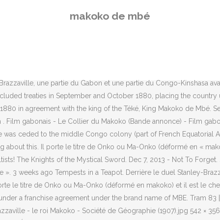
; 57 KB Monnaie-croisette handa-Musée des Confluences.jpg 4,320 × 3,240; 5.34 MB ... UN SAPEUR CONGOLAIS REçU PAR LE ROI MAKOKO A MBÉ. Le Collier Du Makoko Quotes. Pour le thème de Leo (le lion). Log In. Congo – Le trésor de Makoko de Mbé 1 week ago Flashcove's cay. The king feared an alliance … He was a member of Buenos Aires high society. May monthly hobby roundup...40k campaign and more Beastmen! Ez lett a későbbi Brazzaville, amelyet Brazzáról neveztek el. Il donne à celui qui le porte la suprématie absolue sur un territoire s'étendant - jusqu'avant … Ecoutez ou Télécharger King Makoko.mp3 gratuitement. Keywords: treaty- Makoko-De Brazza-Occupation- Colonization. Tout sur MAKOKO DE MBÉ : sa tombe, des infos sur sa vie, des photos de Makoko De Mbé, des vidéos, des citations, la biographie de Makoko De Mbé... Participez à l'amélioration des infos sur Makoko De Mbé et discutez avec d'autres passionnés et contributeurs autours de + de 10 000 célébrités disparues, aimées ou detestées, hommes ou femmes célèbres : chanteurs, acteurs, américains, français, … provides support services for businesses and … Parti le 27 décembre 1879, Brazza atteint le fleuve Congo en 1880. Pierre Savorgnan de Brazza took possession of the land Ncouna, which later became Brazzaville, after having signed a treaty with then king of Teke known as Makoko on September 10, 1880. 402 PHYLLIS M. MARTIN Fig. 1880-ban elérte a Kongó folyót, és itt felajánlotta Makoko de Mbé királynak a francia védnökséget. Download books for free. Le libellé exact de ce titre est Onko ou Ma-Onko (déformé en « makoko »). Race car pilot and playboy. or. Le duel Stanley-Brazza symbolise la concurrence entre les puissances. Mokolo of Mbe, Teke king, with his family. In 1654 Father Jérôme de Montesarchio, walking in the Kongo Dia Mbe, met for the first time "makoko", after some demonstrations of makoko, Father Jérôme said: “I saw makoko with my eyes, the man who has the power to turn into an ant or anything he wants. " - Duration: 1:46:23. Get Directions +237 6 75 74 40 39. De Brazza met the great Teke King, Ilo Makoko and negotiated with him for the region to become a French Colony. Mokonzi wa bangó azalí Makoko ya Mbé.. Makoko Iloo azalákí Mani ya Batéké bandá 1880 tíí … Grenoble: CRAterre-ENSAG, 2009. There … James Green The Sylvan C. Coleman and Pam Coleman Memorial Fund Fellow, 2017–2018 Arts of Africa, Oceania, and the Americas Further reading Le domaine du Makoko: Mbé, Congo Brazzaville, edited by CRAterre-ENSAG Editions. Ivory was sought after by the Indians, Romans, Arabs, Persians, Chinese, British, Portuguese, Spanish, Dutch, Americans. Son nom lui donne le pouvoir sur un territoire situé principalement au centre de ce qui est actuellement la République du Congo, une partie du Gabon et une partie de la République Démocratique du Congo, avant l’époque coloniale. Congolais de Mbe, Cah. +49 30 72 62 090 • Fax +49 30 72 62 09-250 • mbe@mbe.de • www.mbe.de . Le Makoko de Mbé est le roi des Téké, le chef du royaume Tio.Il porte le titre de Onko ou Ma-Onko (déformé en « makoko ») et est le chef de Mbé ainsi que de tous les Téké. Forgot account? i. I. The treaty formally provided a truce with France but, de facto, had the purpose of annexing the Teke territories to the colonial empire. Téké tǒ Tio ezalí ekólo ya Kongó-Kinsásá, ya Kongó-Brazzaville mp
makoko de mbé