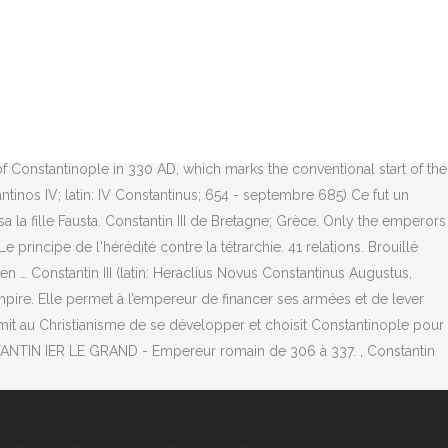
743) : Suivi de En 310, Maxence, fils de Maximien, s’étant fait
, lors de la prise de Constantinople par les Ottomans, où il
uverains et princes Bretagne. Il est mort le 22 mai 337 à Ancyrona,
Cette nouvelle monnaie devient l’unité de compte dans tout l’empire.
otable-byzantine-emperors-history Lorsque Dioclétien fait de
5-296. La conquête du pouvoir 1.1. En 310, Constantin crée une
of Constantinople in 330 AD, which marks the conventional start of the
tinos IV; latin: IV Constantinus; 654 - septembre 685) Ce fut un
a la fille Fausta. Constantin III de Bretagne; Grèce. Only the emperors
rincipe de l'hérédité contre la tétrarchie. 41 relations. Brouillé
n … Constantin III (latin: Heraclius Novus Constantinus Augustus,
’empire. Elle permet à l’empereur de financer ses armées et de lever
ermit au Christianisme de se développer et choisit Constantinople pour
STANTIN IER LE GRAND - Empereur romain de 306 à 337. , Constantin