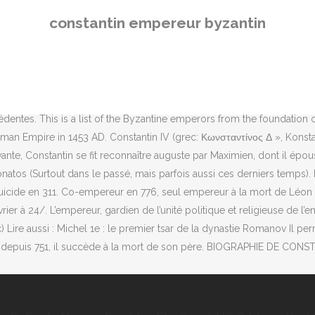
e Isauriens: Précédé par Léon III l'Isaurien: Usurpé par Artabasde (741-
constantin empereur byzantin
résentations de Constantin XI Paléologue, dernier empereur byzantin
antin XI Paléologue (1405-1453), dernier empereur byzantin; Autres so
idus de Léon III l'Isaurien (à gauche) et de Constantin V (à droite). 
771, fils unique de Léon IV. https://www.flowerpetaler.net/25-most-n
icomédie et l'emmène avec lui lors d'une expédition en Égypte, en 29
dentes. This is a list of the Byzantine emperors from the foundation 
oman Empire in 1453 AD. Constantin IV (grec: Κωνσταντίνος Δ », Konstan
ante, Constantin se fit reconnaître auguste par Maximien, dont il épous
s (Surtout dans le passé, mais parfois aussi ces derniers temps). Le p
 suicide en 311. Co-empereur en 776, seul empereur à la mort de Léon e
rier à 24/. L’empereur, gardien de l’unité politique et religieuse de l
) Lire aussi : Michel 1e : le premier tsar de la dynastie Romanov Il p
ur depuis 751, il succède à la mort de son père. BIOGRAPHIE DE CON