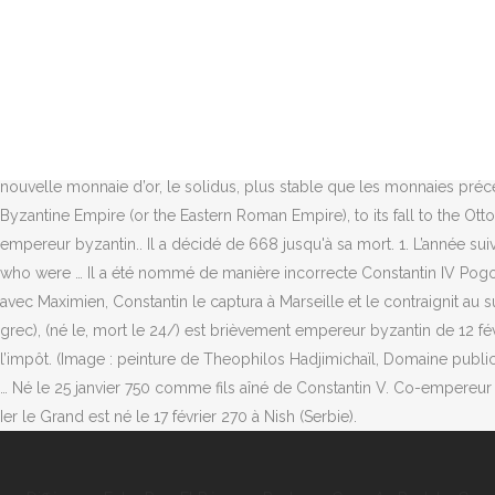
: Règne; 18 juin 741-14 septembre 775 34 ans, 2 mois et 27 jours: Périod
proclamé empereur à Rome, l’Empire comptait donc sept empereur. Rep
mourut en 1453. Constantin X, mort en 1067, empereur byzantin; Const
près de Nicomédie (Asie mineure). Constantin V: Empereur byzantin; Sol
Constantin VI (Κωνσταντῖνος ΣΤʹ) 8 septembre 780 - avril 797: Né en 
Constance Chlore un césar, il garde le jeune Constantin en otage à N
nouvelle monnaie d’or, le solidus, plus stable que les monnaies précé
Byzantine Empire (or the Eastern Roman Empire), to its fall to the Ott
empereur byzantin.. Il a décidé de 668 jusqu'à sa mort. 1. L’année suiv
who were … Il a été nommé de manière incorrecte Constantin IV Pogonato
avec Maximien, Constantin le captura à Marseille et le contraignit au
grec), (né le, mort le 24/) est brièvement empereur byzantin de 12 fév
l’impôt. (Image : peinture de Theophilos Hadjimichaïl, Domaine public
… Né le 25 janvier 750 comme fils aîné de Constantin V. Co-empere
Ier le Grand est né le 17 février 270 à Nish (Serbie).