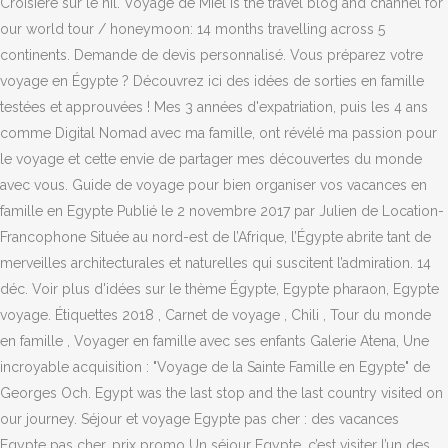
Croisiere sur le nil. Voyage de Miel is the travel blog and channel for
our world tour / honeymoon: 14 months travelling across 5
continents. Demande de devis personnalisé. Vous préparez votre
voyage en Égypte ? Découvrez ici des idées de sorties en famille
testées et approuvées ! Mes 3 années d'expatriation, puis les 4 ans
comme Digital Nomad avec ma famille, ont révélé ma passion pour
le voyage et cette envie de partager mes découvertes du monde
avec vous. Guide de voyage pour bien organiser vos vacances en
famille en Egypte Publié le 2 novembre 2017 par Julien de Location-
Francophone Située au nord-est de l’Afrique, l’Égypte abrite tant de
merveilles architecturales et naturelles qui suscitent l’admiration. 14
déc. Voir plus d'idées sur le thème Égypte, Egypte pharaon, Egypte
voyage. Étiquettes 2018 , Carnet de voyage , Chili , Tour du monde
en famille , Voyager en famille avec ses enfants Galerie Atena, Une
incroyable acquisition : "Voyage de la Sainte Famille en Egypte" de
Georges Och. Egypt was the last stop and the last country visited on
our journey. Séjour et voyage Egypte pas cher : des vacances
Egypte pas cher, prix promo Un séjour Egypte, c’est visiter l’un des