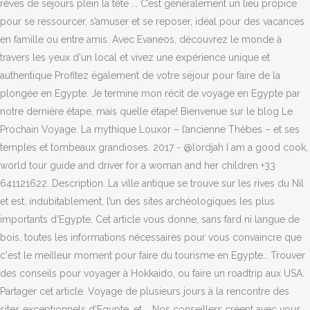
rêves de séjours plein la tête ... C’est généralement un lieu propice
pour se ressourcer, s’amuser et se reposer, idéal pour des vacances
en famille ou entre amis. Avec Evaneos, découvrez le monde à
travers les yeux d'un local et vivez une expérience unique et
authentique Profitez également de votre séjour pour faire de la
plongée en Egypte. Je termine mon récit de voyage en Egypte par
notre dernière étape, mais quelle étape! Bienvenue sur le blog Le
Prochain Voyage. La mythique Louxor – l’ancienne Thèbes – et ses
temples et tombeaux grandioses. 2017 - @lordjah I am a good cook,
world tour guide and driver for a woman and her children +33
641121622. Description. La ville antique se trouve sur les rives du Nil
et est, indubitablement, l’un des sites archéologiques les plus
importants d’Egypte. Cet article vous donne, sans fard ni langue de
bois, toutes les informations nécessaires pour vous convaincre que
c'est le meilleur moment pour faire du tourisme en Egypte… Trouver
des conseils pour voyager à Hokkaido, ou faire un roadtrip aux USA.
Partager cet article. Voyage de plusieurs jours à la rencontre des
sites exceptionnels d'Egypte. et … Nos conseillers créent avec vous