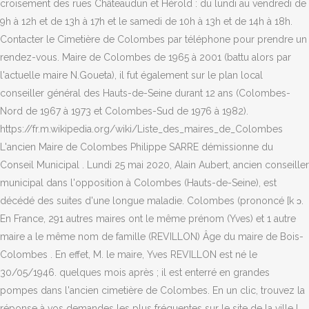
croisement des rues Châteaudun et Hérold : du lundi au vendredi de
9h à 12h et de 13h à 17h et le samedi de 10h à 13h et de 14h à 18h.
Contacter le Cimetière de Colombes par téléphone pour prendre un
rendez-vous. Maire de Colombes de 1965 à 2001 (battu alors par
l'actuelle maire N.Goueta), il fut également sur le plan local
conseiller général des Hauts-de-Seine durant 12 ans (Colombes-
Nord de 1967 à 1973 et Colombes-Sud de 1976 à 1982).
https://fr.m.wikipedia.org/wiki/Liste_des_maires_de_Colombes
L'ancien Maire de Colombes Philippe SARRE démissionne du
Conseil Municipal . Lundi 25 mai 2020, Alain Aubert, ancien conseiller
municipal dans l'opposition à Colombes (Hauts-de-Seine), est
décédé des suites d'une longue maladie. Colombes (prononcé [k ɔ.
En France, 291 autres maires ont le même prénom (Yves) et 1 autre
maire a le même nom de famille (REVILLON) Âge du maire de Bois-
Colombes . En effet, M. le maire, Yves REVILLON est né le
30/05/1946. quelques mois après ; il est enterré en grandes
pompes dans l'ancien cimetière de Colombes. En un clic, trouvez la
réponse à vos demandes les plus fréquentes sur le site de la ville !