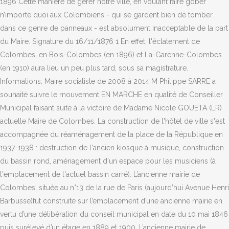
1896 Cette manière de gérer notre ville, en voulant faire gober
n’importe quoi aux Colombiens - qui se gardent bien de tomber
dans ce genre de panneaux - est absolument inacceptable de la part
du Maire. Signature du 16/11/1876 1 En effet; l'éclatement de
Colombes, en Bois-Colombes (en 1896) et La-Garenne-Colombes
(en 1910) aura lieu un peu plus tard, sous sa magistrature.
Informations. Maire socialiste de 2008 à 2014 M Philippe SARRE a
souhaité suivre le mouvement EN MARCHE en qualité de Conseiller
Municipal faisant suite à la victoire de Madame Nicole GOUETA (LR)
actuelle Maire de Colombes. La construction de l'hôtel de ville s'est
accompagnée du réaménagement de la place de la République en
1937-1938 : destruction de l'ancien kiosque à musique, construction
du bassin rond, aménagement d'un espace pour les musiciens (à
l'emplacement de l'actuel bassin carré). L’ancienne mairie de
Colombes, située au n°13 de la rue de Paris (aujourd’hui Avenue Henri
Barbusse)fut construite sur l’emplacement d’une ancienne mairie en
vertu d’une délibération du conseil municipal en date du 10 mai 1846
puis surélevé d’un étage en 1889 et 1900. L’ancienne mairie de