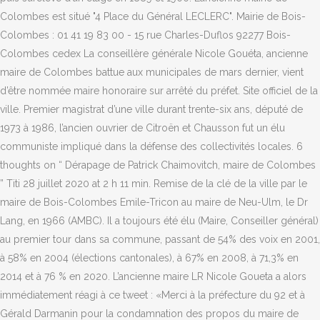
Colombes est situé "4 Place du Général LECLERC". Mairie de Bois-
Colombes : 01 41 19 83 00 - 15 rue Charles-Duflos 92277 Bois-
Colombes cedex La conseillère générale Nicole Gouéta, ancienne
maire de Colombes battue aux municipales de mars dernier, vient
d’être nommée maire honoraire sur arrêté du préfet. Site officiel de la
ville. Premier magistrat d’une ville durant trente-six ans, député de
1973 à 1986, l’ancien ouvrier de Citroën et Chausson fut un élu
communiste impliqué dans la défense des collectivités locales. 6
thoughts on “ Dérapage de Patrick Chaimovitch, maire de Colombes
” Titi 28 juillet 2020 at 2 h 11 min. Remise de la clé de la ville par le
maire de Bois-Colombes Emile-Tricon au maire de Neu-Ulm, le Dr
Lang, en 1966 (AMBC). Il a toujours été élu (Maire, Conseiller général)
au premier tour dans sa commune, passant de 54% des voix en 2001,
à 58% en 2004 (élections cantonales), à 67% en 2008, à 71,3% en
2014 et à 76 % en 2020. L’ancienne maire LR Nicole Goueta a alors
immédiatement réagi à ce tweet : «Merci à la préfecture du 92 et à
Gérald Darmanin pour la condamnation des propos du maire de